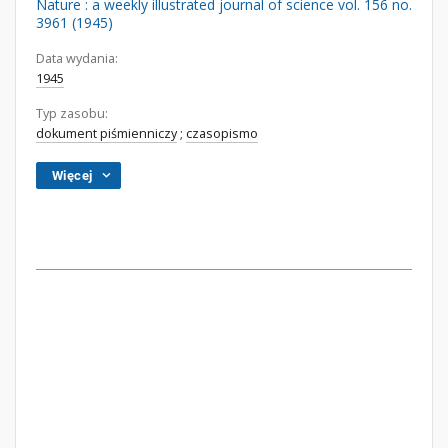
Nature : a weekly illustrated journal of science vol. 156 no.
3961 (1945)
Data wydania:
1945
Typ zasobu:
dokument piśmienniczy
;
czasopismo
Więcej