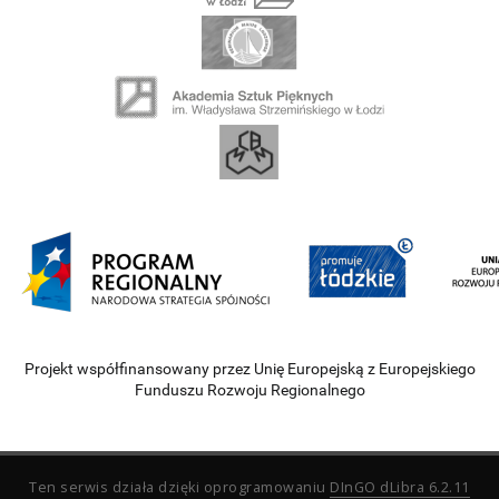
Projekt współfinansowany przez Unię Europejską z Europejskiego
Funduszu Rozwoju Regionalnego
Ten serwis działa dzięki oprogramowaniu
DInGO dLibra 6.2.11