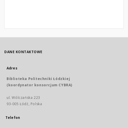
DANE KONTAKTOWE
Adres
Biblioteka Politechniki Łódzkiej
(koordynator konsorcjum CYBRA)
ul. Wólczańska 223
93-005 Łódź, Polska
Telefon