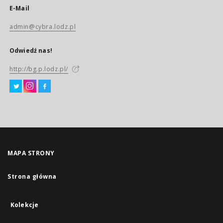
E-Mail
admin@cybra.lodz.pl
Odwiedź nas!
http://bg.p.lodz.pl/
MAPA STRONY
Strona główna
Kolekcje