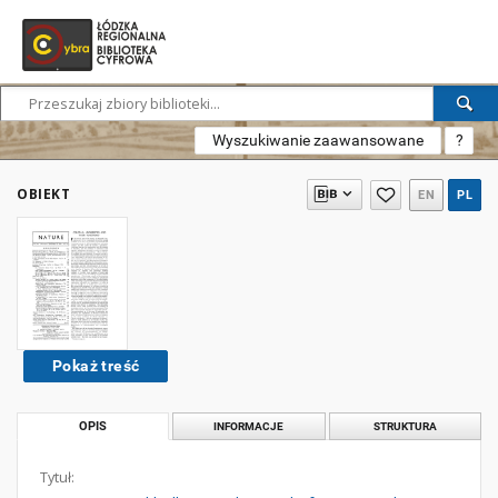
Wyszukiwanie zaawansowane
?
OBIEKT
EN
PL
Pokaż treść
OPIS
INFORMACJE
STRUKTURA
Tytuł: