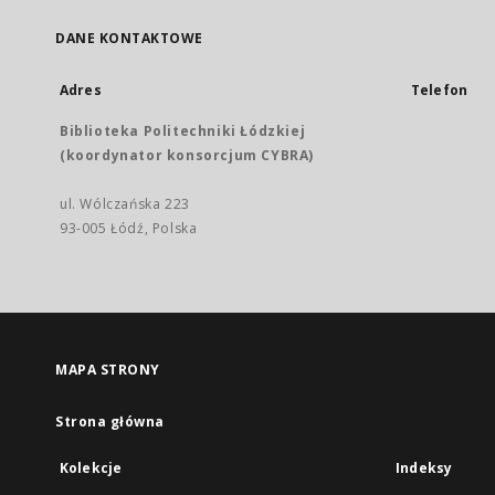
DANE KONTAKTOWE
Adres
Telefon
Biblioteka Politechniki Łódzkiej
(koordynator konsorcjum CYBRA)
ul. Wólczańska 223
93-005 Łódź, Polska
MAPA STRONY
Strona główna
Kolekcje
Indeksy