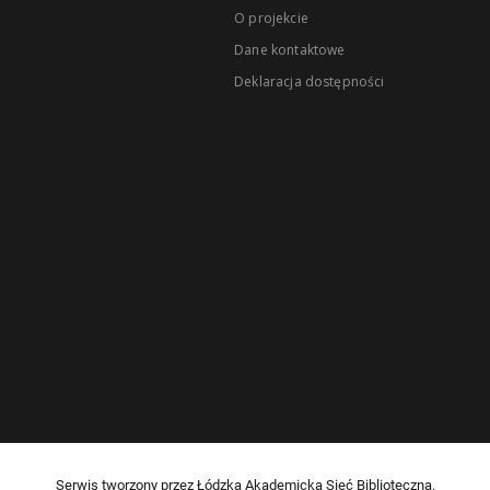
O projekcie
Dane kontaktowe
Deklaracja dostępności
Serwis tworzony przez Łódzką Akademicką Sieć Biblioteczną.