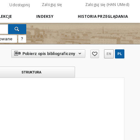
Zaloguj się
Zaloguj się (HAN UMed)
Udostępnij
EKCJE
INDEKSY
HISTORIA PRZEGLĄDANIA
sowane
?
Pobierz opis bibliograficzny
EN
PL
STRUKTURA