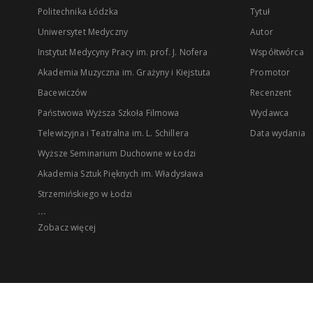
Politechnika Łódzka
Tytuł
Uniwersytet Medyczny
Autor
Instytut Medycyny Pracy im. prof. J. Nofera
Współtwórca
Akademia Muzyczna im. Grażyny i Kiejstuta
Promotor
Bacewiczów
Recenzent
Państwowa Wyższa Szkoła Filmowa
Wydawca
Telewizyjna i Teatralna im. L. Schillera
Data wydania
Wyższe Seminarium Duchowne w Łodzi
Akademia Sztuk Pięknych im. Władysława
Strzemińskiego w Łodzi
...
Zobacz więcej