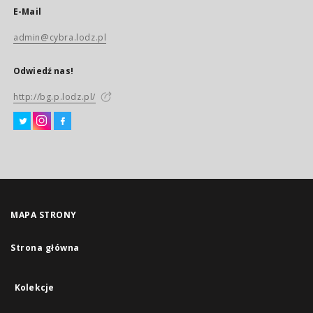
E-Mail
admin@cybra.lodz.pl
Odwiedź nas!
http://bg.p.lodz.pl/
MAPA STRONY
Strona główna
Kolekcje