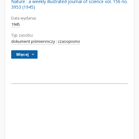
Nature : a weekly illustrated journal of science vol. 156 no.
3953 (1945)
Data wydania:
1945
Typ zasobu:
dokument piśmienniczy
;
czasopismo
Więcej