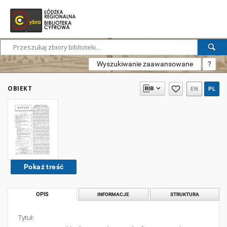
Wyszukiwanie zaawansowane
?
OBIEKT
EN
PL
Pokaż treść
OPIS
INFORMACJE
STRUKTURA
Tytuł: