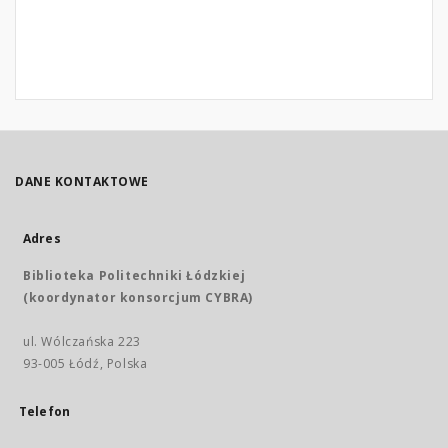
DANE KONTAKTOWE
Adres
Biblioteka Politechniki Łódzkiej
(koordynator konsorcjum CYBRA)
ul. Wólczańska 223
93-005 Łódź, Polska
Telefon