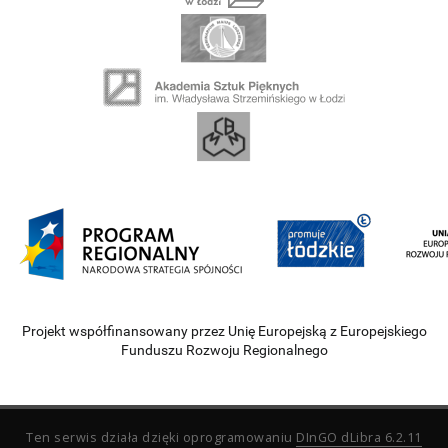
Projekt współfinansowany przez Unię Europejską z Europejskiego
Funduszu Rozwoju Regionalnego
Ten serwis działa dzięki oprogramowaniu
DInGO dLibra 6.2.11