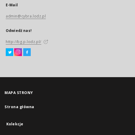
E-Mail
admin@cybra.lodz.pl
Odwiedź nas!
http://bg.p.lodz.pl/
MAPA STRONY
Strona główna
Kolekcje