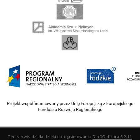
Projekt współfinansowany przez Unię Europejską z Europejskiego
Funduszu Rozwoju Regionalnego
Ten serwis działa dzięki oprogramowaniu
DInGO dLibra 6.2.11