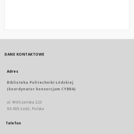
DANE KONTAKTOWE
Adres
Biblioteka Politechniki Łódzkiej
(koordynator konsorcjum CYBRA)
ul. Wólczańska 223
93-005 Łódź, Polska
Telefon