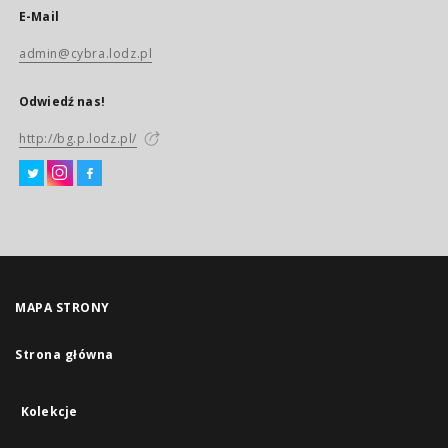
E-Mail
admin@cybra.lodz.pl
Odwiedź nas!
http://bg.p.lodz.pl/
MAPA STRONY
Strona główna
Kolekcje