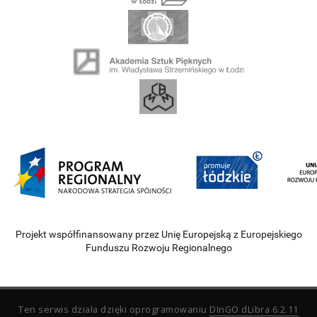
Projekt współfinansowany przez Unię Europejską z Europejskiego
Funduszu Rozwoju Regionalnego
Ten serwis działa dzięki oprogramowaniu
DInGO dLibra 6.2.11