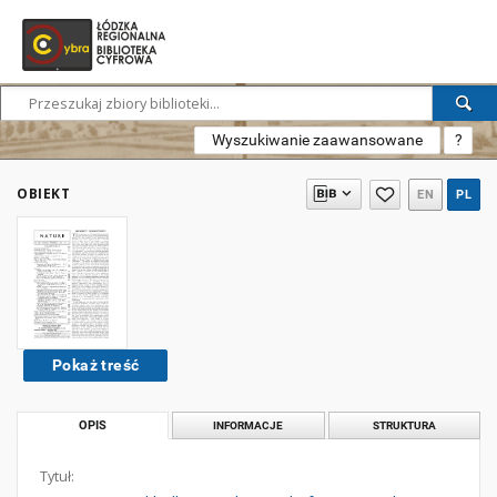
Wyszukiwanie zaawansowane
?
OBIEKT
EN
PL
Pokaż treść
OPIS
INFORMACJE
STRUKTURA
Tytuł: