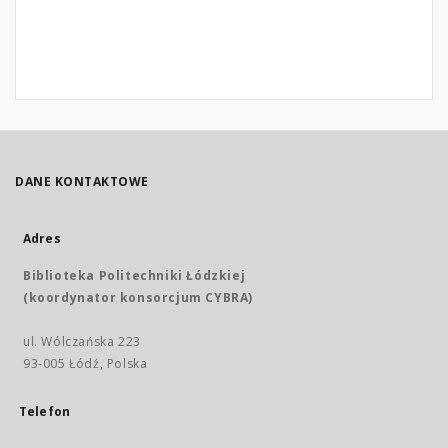
DANE KONTAKTOWE
Adres
Biblioteka Politechniki Łódzkiej
(koordynator konsorcjum CYBRA)
ul. Wólczańska 223
93-005 Łódź, Polska
Telefon