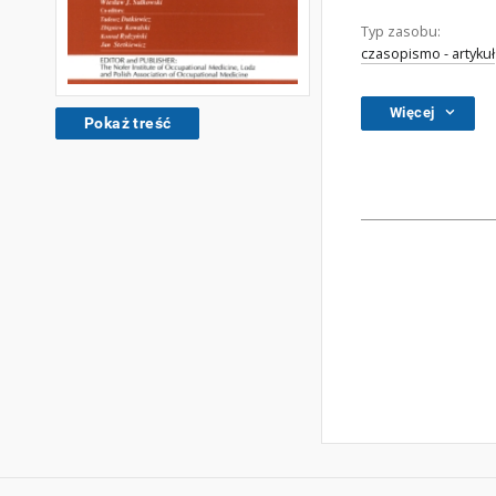
Typ zasobu:
czasopismo - artykuł
Więcej
Pokaż treść