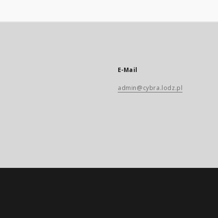
E-Mail
admin@cybra.lodz.pl