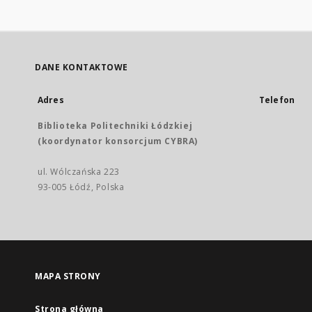
DANE KONTAKTOWE
Adres
Telefon
Biblioteka Politechniki Łódzkiej
(koordynator konsorcjum CYBRA)
ul. Wólczańska 223
93-005 Łódź, Polska
MAPA STRONY
Strona główna