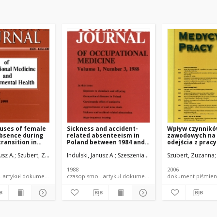
uses of female
Sickness and accident-
Wpływ czynnik
bsence during
related absenteeism in
zawodowych na 
ransition in
Poland between 1984 and
odejścia z prac
1986
osiągnięciem w
usz A.
Szubert, Zuzanna
Indulski, Janusz A.
Szeszenia-Dąbrowska, Neonila
Szubert, Zuzanna
Szub
emerytalnego
1988
2006
czasopismo - artykuł dokument piśmienniczy
czasopismo - artykuł dokument piśmienniczy