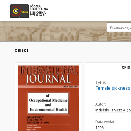
OBIEKT
OPIS
Tytuł:
Female sickness
Autor:
Indulski, Janusz A.
;
S
Data wydania:
1996