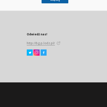
Odwiedź nas!
http://bg.p.lodz.pl/