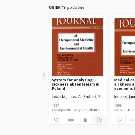
OBIEKTY
podobne
System for analysing
Medical ca
sickness absenteeism in
sickness a
Poland
economic t
Poland
Indulski, Janusz A.
Szubert, Zuzanna
Indulski, Jan
1997
1999
czasopismo - artykuł dokument piśmienniczy