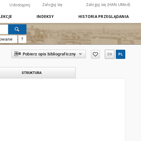
Zaloguj się
Zaloguj się (HAN UMed)
Udostępnij
EKCJE
INDEKSY
HISTORIA PRZEGLĄDANIA
sowane
?
Pobierz opis bibliograficzny
EN
PL
STRUKTURA