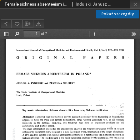
Female sickness absenteeism in Poland
Indulski, Janusz A.; Szubert, Zuzanna
Pokaż szczegóły