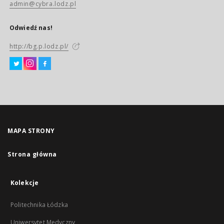
admin@cybra.lodz.pl
Odwiedź nas!
http://bg.p.lodz.pl/
MAPA STRONY
Strona główna
Kolekcje
Politechnika Łódzka
Uniwersytet Medyczny