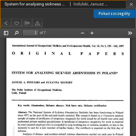
System for analysing sickness absenteeism in Poland
Indulski, Janusz A.; Szubert, Zuzanna
Pokaż szczegóły