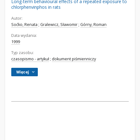
Long-term behavioural effects of a repeated exposure to
chlorphenvinphos in rats
Autor:
Soćko, Renata
;
Gralewicz, Sławomir
;
Górny, Roman
Data wydania:
1999
Typ zasobu:
czasopismo - artykuł
;
dokument piśmienniczy
Więcej