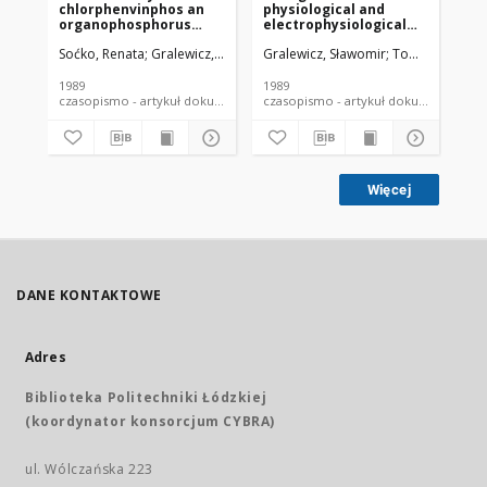
chlorphenvinphos an
physiological and
bio
organophosphorus
electrophysiological
(EE
pesticide: effects on
parameters in rabbits
ex
Soćko, Renata
Gralewicz, Sławomir
Gralewicz, Sławomir
Górny, Roman
Tomas, Tadeus
Gra
blood and brain
after single exposure
or
cholinesterase activity,
to chlorphenvinphos
ant
open field behavior and
Ra
1989
1989
199
response-to-change in
czasopismo - artykuł dokument piśmienniczy
czasopismo - artykuł dokument
a "T" maze in rats
Więcej
DANE KONTAKTOWE
Adres
Biblioteka Politechniki Łódzkiej
(koordynator konsorcjum CYBRA)
ul. Wólczańska 223