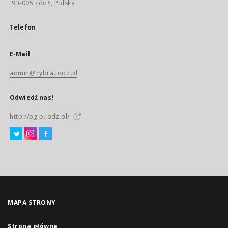
93-005 Łódź, Polska
Telefon
E-Mail
admin@cybra.lodz.pl
Odwiedź nas!
http://bg.p.lodz.pl/
MAPA STRONY
Strona główna