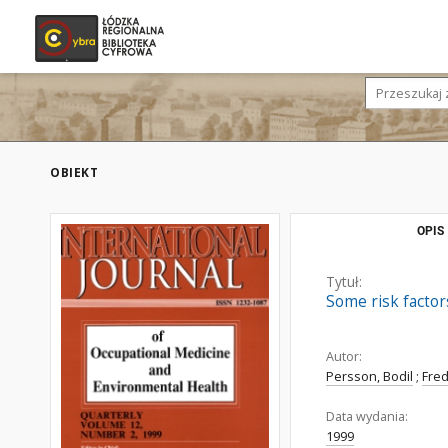
OBIEKT
OPIS
Tytuł:
Some risk facto
Autor:
Persson, Bodil
;
Fred
Data wydania:
1999