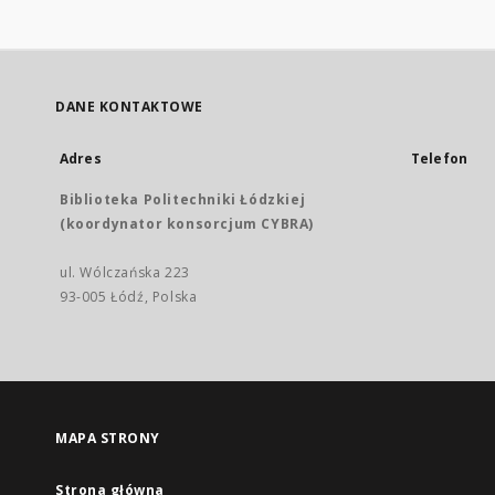
DANE KONTAKTOWE
Adres
Telefon
Biblioteka Politechniki Łódzkiej
(koordynator konsorcjum CYBRA)
ul. Wólczańska 223
93-005 Łódź, Polska
MAPA STRONY
Strona główna