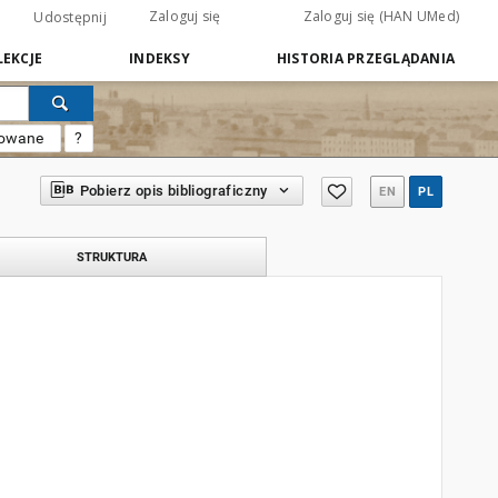
Zaloguj się
Zaloguj się (HAN UMed)
Udostępnij
EKCJE
INDEKSY
HISTORIA PRZEGLĄDANIA
sowane
?
Pobierz opis bibliograficzny
EN
PL
STRUKTURA