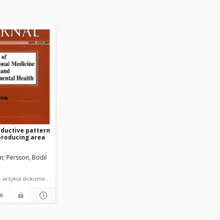
ductive pattern
 producing area
un
Persson, Bodil
czasopismo - artykuł dokument piśmienniczy