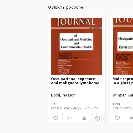
OBIEKTY
podobne
Occupational exposure
Male repro
and malignant lymphoma
in a glass
Bodil, Persson
Wingren, G
1996
1998
czasopismo - artykuł dokument piśmienniczy