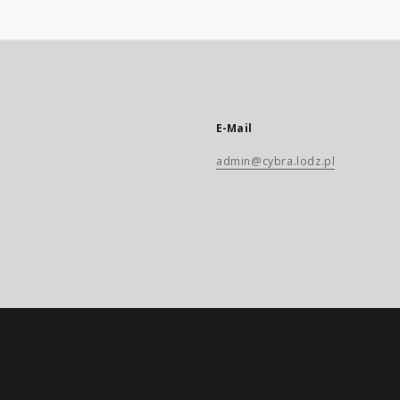
E-Mail
admin@cybra.lodz.pl