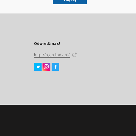
Odwiedź nas!
http://bg.p.lodz.pl/