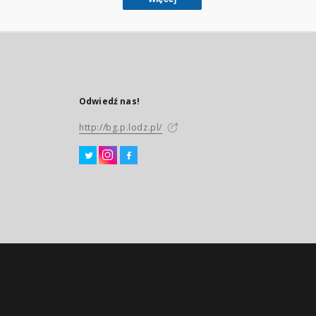
Odwiedź nas!
http://bg.p.lodz.pl/