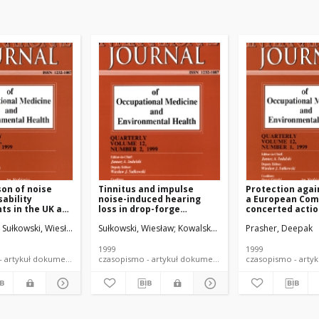
on of noise
Tinnitus and impulse
Protection agai
sability
noise-induced hearing
a European Com
s in the UK and
loss in drop-forge
concerted acti
operators
Sułkowski, Wiesław
Prasher, Deepak
Sułkowski, Wiesław
Kowalska, Sylwia
Prasher, Deepak
Lipowczan, Ada
1999
1999
czasopismo - artykuł dokument piśmienniczy
czasopismo - artykuł dokument piśmienniczy