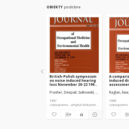
OBIEKTY
podobne
British-Polish symposium
A comparis
on noise induced hearing
induced di
loss November 20-22 1997,
assessment
Słok n/Łódź, Poland
Poland
Prasher, Deepak
Sułkowski, Wiesław
Raglan, Ewa
1997
1999
czasopismo - artykuł dokument piśmienniczy