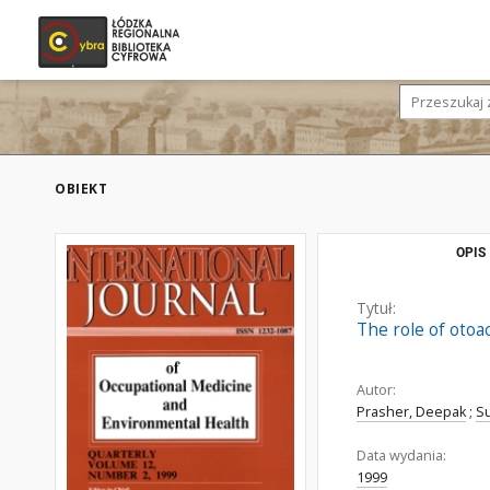
OBIEKT
OPIS
Tytuł:
The role of otoa
Autor:
Prasher, Deepak
;
Su
Data wydania:
1999