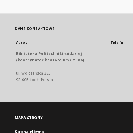
DANE KONTAKTOWE
Adres
Telefon
Biblioteka Politechniki Łódzkiej
(koordynator konsorcjum CYBRA)
ul. Wólczańska 223
93-005 Łódź, Polska
MAPA STRONY
Strona główna