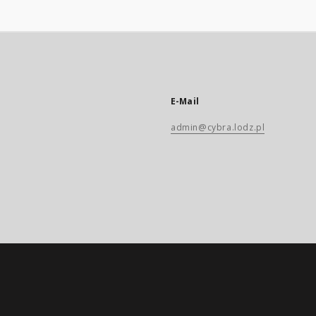
E-Mail
admin@cybra.lodz.pl