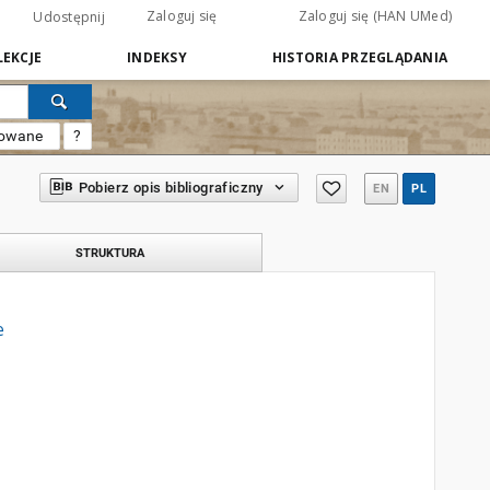
Zaloguj się
Zaloguj się (HAN UMed)
Udostępnij
EKCJE
INDEKSY
HISTORIA PRZEGLĄDANIA
sowane
?
Pobierz opis bibliograficzny
EN
PL
STRUKTURA
e