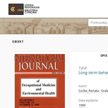
OBIEKT
OPIS
Tytuł:
Long-term behavi
Autor:
Soćko, Renata
;
Gral
Data wydania:
1999