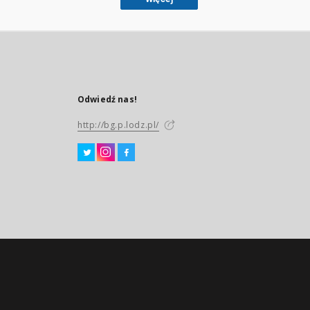
Odwiedź nas!
http://bg.p.lodz.pl/