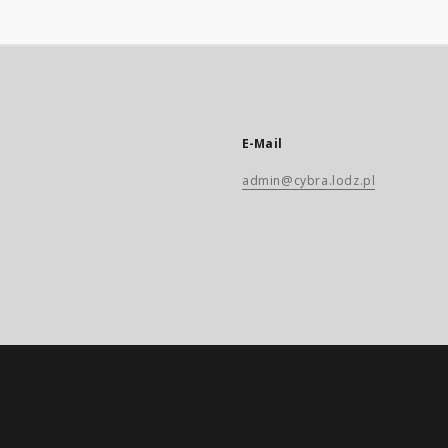
E-Mail
admin@cybra.lodz.pl