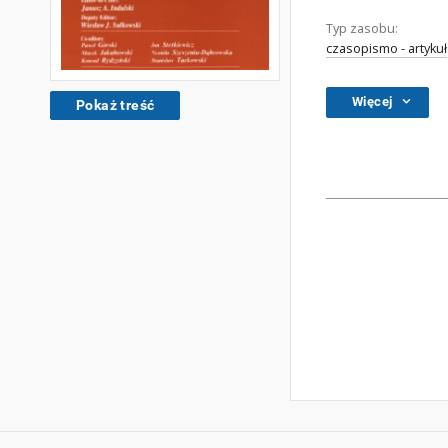
Typ zasobu:
czasopismo - artykuł
Więcej
Pokaż treść