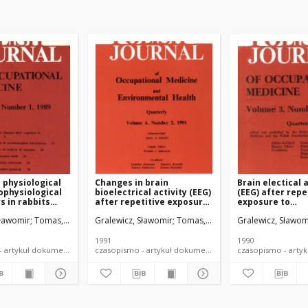
 physiological
Changes in brain
Brain electical a
ophysiological
bioelectrical activity (EEG)
(EEG) after repe
 in rabbits
after repetitive exposure
exposure to
le exposure to
to an organophosphate
chlorphenvinpho
an
Sławomir
Tomas, Tadeusz
Gralewicz, Sławomir
Górny, Roman
Kowalczyk, Wojciech
Tomas, Tadeusz
Gralewicz, Sławom
Górny, Roman
Soćko, Renata
vinphos
anticholinesterase. II. Rat
organophospha
anticholinestera
Rabbit
1991
1990
czasopismo - artykuł dokument piśmienniczy
czasopismo - artykuł dokument piśmienniczy