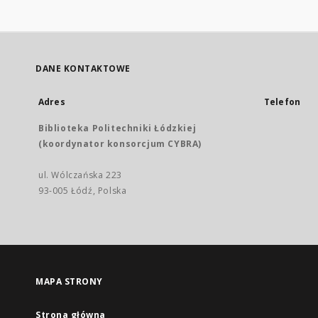
DANE KONTAKTOWE
Adres
Telefon
Biblioteka Politechniki Łódzkiej
(koordynator konsorcjum CYBRA)
ul. Wólczańska 223
93-005 Łódź, Polska
MAPA STRONY
Strona główna