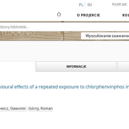
Kontrast
PL
EN
O PROJEKCIE
KOL
Wyszukiwanie zaawan
INFORMACJE
oural effects of a repeated exposure to chlorphenvinphos in
ewicz, Sławomir
;
Górny, Roman