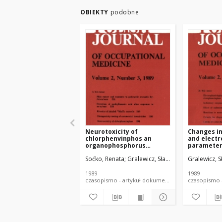
OBIEKTY
podobne
Neurotoxicity of
Changes in
chlorphenvinphos an
and electr
organophosphorus
parameters
pesticide: effects on blood
after sing
Soćko, Renata
Gralewicz, Sławomir
Górny, Rom
Gralewicz, 
and brain cholinesterase
chlorphen
activity, open field
behavior and response-to-
1989
1989
change in a "T" maze in
czasopismo - artykuł dokument piśmienniczy
rats