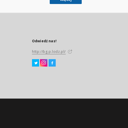
Odwiedź nas!
http://bg.p.lodz.pl/