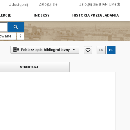
Zaloguj się
Zaloguj się (HAN UMed)
Udostępnij
EKCJE
INDEKSY
HISTORIA PRZEGLĄDANIA
sowane
?
Pobierz opis bibliograficzny
EN
PL
STRUKTURA