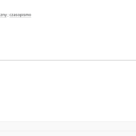
czny
;
czasopismo