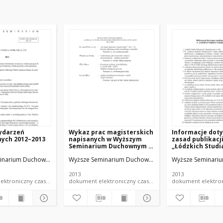
wydarzeń
Wykaz prac magisterskich
Informacje dot
nych 2012–2013
napisanych w Wyższym
zasad publikacj
Seminarium Duchownym w
„Łódzkich Studi
Łodzi. Rok 2013
Teologicznych"
inarium Duchowne w Łodzi
Wyższe Seminarium Duchowne w Łodzi
Wyższe Seminari
2013
2013
dokument elektroniczny czasopismo
dokument elektroniczny czasopismo