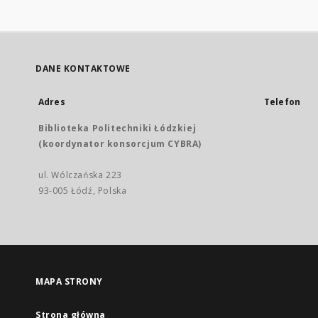
DANE KONTAKTOWE
Adres
Telefon
Biblioteka Politechniki Łódzkiej
(koordynator konsorcjum CYBRA)
ul. Wólczańska 223
93-005 Łódź, Polska
MAPA STRONY
Strona główna