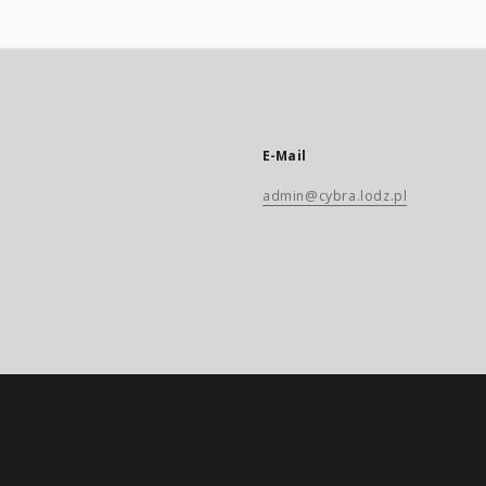
E-Mail
admin@cybra.lodz.pl