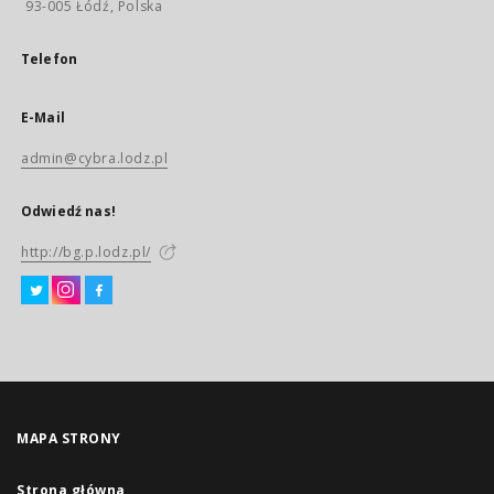
93-005 Łódź, Polska
Telefon
E-Mail
admin@cybra.lodz.pl
Odwiedź nas!
http://bg.p.lodz.pl/
MAPA STRONY
Strona główna