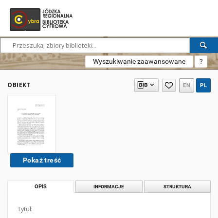
Wyszukiwanie zaawansowane
?
OBIEKT
EN
PL
Pokaż treść
OPIS
INFORMACJE
STRUKTURA
Tytuł: