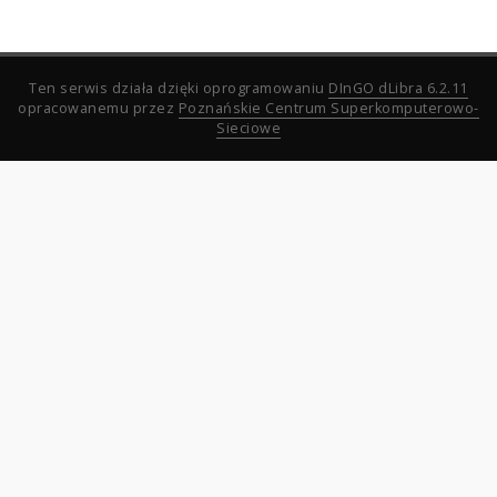
Ten serwis działa dzięki oprogramowaniu
DInGO dLibra 6.2.11
opracowanemu przez
Poznańskie Centrum Superkomputerowo-
Sieciowe