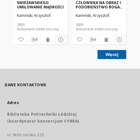
SWIEŻAWSKIEGO
CZŁOWIEKA NA OBRAZ I
TO
UMIŁOWANIE MĄDROŚCI
PODOBIEŃSTWO BOGA
ST
U ORYGENESA,
SW
Kamiński, Krzysztof.
Kamiński, Krzysztof.
Kam
PRZYCZYNEK DO
NADZIEI NA
APOKATASTAZĘ
2003
2009
200
dokument elektroniczny czasopismo
dokument elektroniczny czasopismo
Więcej
DANE KONTAKTOWE
Adres
Biblioteka Politechniki Łódzkiej
(koordynator konsorcjum CYBRA)
ul. Wólczańska 223