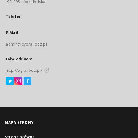
93-005 Łódź, Polska
Telefon
E-Mail
admin@cybra.lodz.pl
Odwiedź nas!
http://bg.p.lodz.pl/
MAPA STRONY
Strona główna