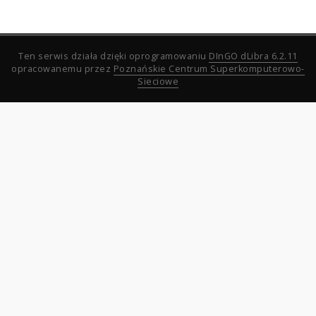
Ten serwis działa dzięki oprogramowaniu
DInGO dLibra 6.2.11
opracowanemu przez
Poznańskie Centrum Superkomputerowo-
Sieciowe