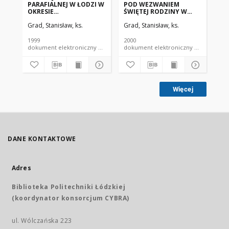
PARAFIALNEJ W ŁODZI W
POD WEZWANIEM
ŚW
OKRESIE
ŚWIĘTEJ RODZINY W
W 
MIĘDZYWOJENNYM
ROKICINACH
MA
Grad, Stanisław, ks.
Grad, Stanisław, ks.
Gra
1999
2000
199
dokument elektroniczny czasopismo
dokument elektroniczny czasopismo
Więcej
DANE KONTAKTOWE
Adres
Biblioteka Politechniki Łódzkiej
(koordynator konsorcjum CYBRA)
ul. Wólczańska 223