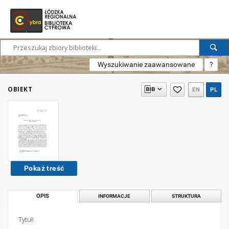
Wyszukiwanie zaawansowane
?
OBIEKT
EN
PL
Pokaż treść
OPIS
INFORMACJE
STRUKTURA
Tytuł: