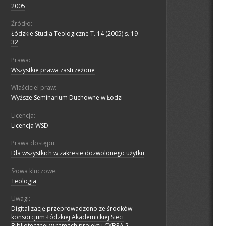
2005
Źródło:
Łódzkie Studia Teologiczne T. 14 (2005) s. 19-
32
Prawa:
Wszystkie prawa zastrzeżone
Właściciel praw:
Wyższe Seminarium Duchowne w Łodzi
Licencja:
Licencja WSD
Prawa dostępu:
Dla wszystkich w zakresie dozwolonego użytku
Słowa kluczowe:
Teologia
Uwagi:
Digitalizację przeprowadzono ze środków
konsorcjum Łódzkiej Akademickiej Sieci
Bibliotecznej w ramach projektu CYBRA 2