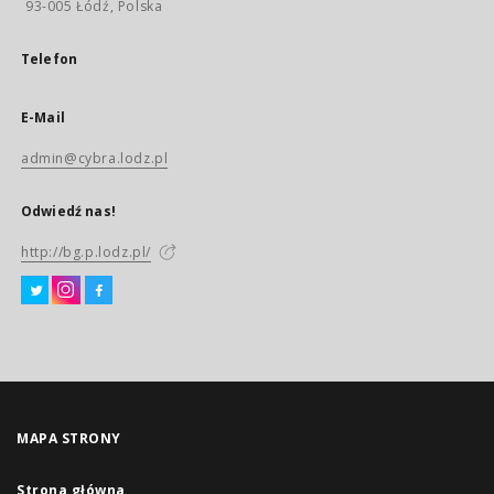
93-005 Łódź, Polska
Telefon
E-Mail
admin@cybra.lodz.pl
Odwiedź nas!
http://bg.p.lodz.pl/
MAPA STRONY
Strona główna