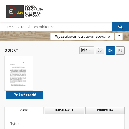
Wyszukiwanie zaawansowane
?
OBIEKT
EN
PL
Pokaż treść
OPIS
INFORMACJE
STRUKTURA
Tytuł: