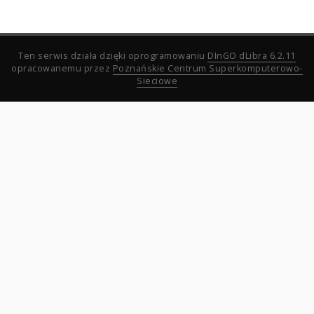
Ten serwis działa dzięki oprogramowaniu
DInGO dLibra 6.2.11
opracowanemu przez
Poznańskie Centrum Superkomputerowo-
Sieciowe