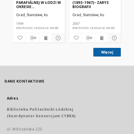
PARAFIALNEJ W ŁODZI W
(1893–1967)– ZARYS
PO
OKRESIE
BIOGRAFII
ŚW
MIĘDZYWOJENNYM
RO
Grad, Stanisław, ks.
Grad, Stanisław, ks.
Gra
1999
2007
200
electronic resource serial
electronic resource serial
Więcej
DANE KONTAKTOWE
Adres
Biblioteka Politechniki Łódzkiej
(koordynator konsorcjum CYBRA)
ul. Wólczańska 223