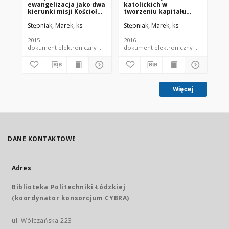
ewangelizacja jako dwa
katolickich w
PO
kierunki misji Kościoła
tworzeniu kapitału
PR
katolickiego w Polsce.
społecznego
SP
Stępniak, Marek, ks.
Stępniak, Marek, ks.
Stę
Perspektywa
teologiczno-
socjologiczna
2015
2016
200
dokument elektroniczny czasopismo
dokument elektroniczny czasopismo
Więcej
DANE KONTAKTOWE
Adres
Biblioteka Politechniki Łódzkiej
(koordynator konsorcjum CYBRA)
ul. Wólczańska 223