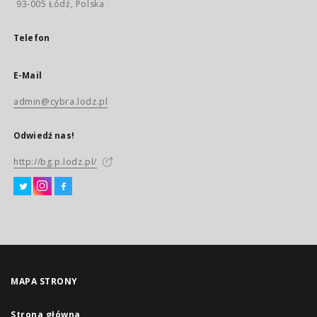
93-005 Łódź, Polska
Telefon
E-Mail
admin@cybra.lodz.pl
Odwiedź nas!
http://bg.p.lodz.pl/
MAPA STRONY
Strona główna