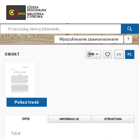
Wyszukiwanie zaawansowane
?
OBIEKT
EN
PL
Pokaż treść
OPIS
INFORMACJE
STRUKTURA
Tytuł: