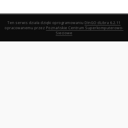
Ten serwis działa dzięki oprogramowaniu
DInGO dLibra 6.2.11
opracowanemu przez
Poznańskie Centrum Superkomputerowo-
Sieciowe