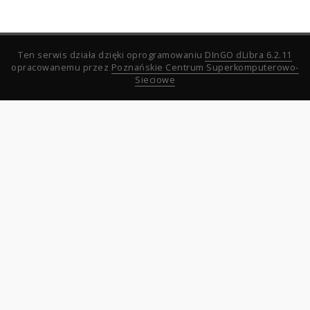
Ten serwis działa dzięki oprogramowaniu
DInGO dLibra 6.2.11
opracowanemu przez
Poznańskie Centrum Superkomputerowo-
Sieciowe