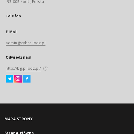
93-005 Łódź, Polska
Telefon
E-Mail
admin@cybra.lodz.pl
Odwiedź nas!
http://bg.p.lodz.pl/
MAPA STRONY
Strona główna