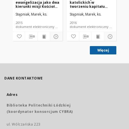
ewangelizacja jako dwa
katolickich w
PO
kierunki misji Kościoła
tworzeniu kapitału
PR
katolickiego w Polsce.
społecznego
SP
Stępniak, Marek, ks.
Stępniak, Marek, ks.
Stę
Perspektywa
teologiczno-
socjologiczna
2015
2016
200
dokument elektroniczny czasopismo
dokument elektroniczny czasopismo
Więcej
DANE KONTAKTOWE
Adres
Biblioteka Politechniki Łódzkiej
(koordynator konsorcjum CYBRA)
ul. Wólczańska 223