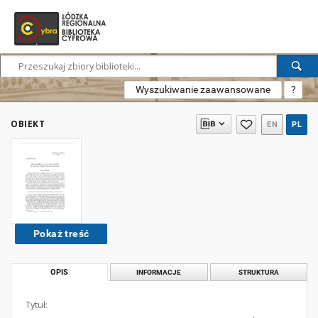
Wyszukiwanie zaawansowane
?
OBIEKT
EN
PL
Pokaż treść
OPIS
INFORMACJE
STRUKTURA
Tytuł: