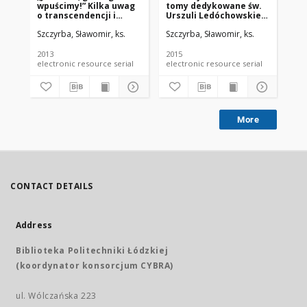
wpuścimy!” Kilka uwag
tomy dedykowane św.
TA
o transcendencji i
Urszuli Ledóchowskiej i
SY
immanencji Boga w
jej zgromadzeniu.
Szczyrba, Sławomir, ks.
Szczyrba, Sławomir, ks.
Szc
nawiązaniu do
klasycznej metafizyki i
Buberowskiej dialogiki
2013
2015
200
electronic resource serial
electronic resource serial
More
CONTACT DETAILS
Address
Biblioteka Politechniki Łódzkiej
(koordynator konsorcjum CYBRA)
ul. Wólczańska 223