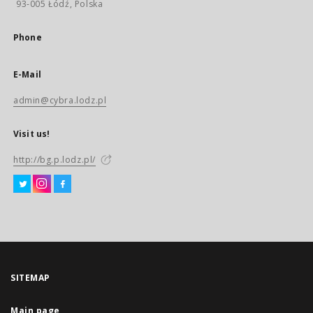
93-005 Łódź, Polska
Phone
E-Mail
admin@cybra.lodz.pl
Visit us!
http://bg.p.lodz.pl/
SITEMAP
Main page