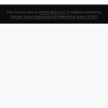
This service runs on
DInGO dLibra 6.2.11
software created by
Poznan Supercomputing and Networking Center (PSNC)