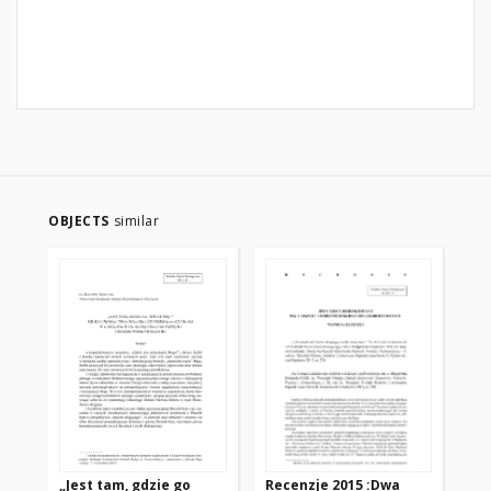
OBJECTS
similar
„Jest tam, gdzie go
Recenzje 2015 :Dwa
KO