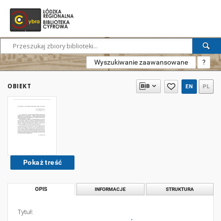
Wyszukiwanie zaawansowane
?
OBIEKT
EN
PL
Pokaż treść
OPIS
INFORMACJE
STRUKTURA
Tytuł: