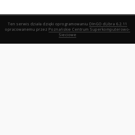
Ten serwis działa dzięki oprogramowaniu
DInGO dLibra 6.2.11
opracowanemu przez
Poznańskie Centrum Superkomputerowo-
Sieciowe