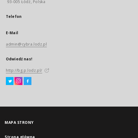
93-005 Łódź, Polska
Telefon
E-Mail
admin@cybra.lodz.pl
Odwiedź nas!
http://bg.p.lodz.pl/
MAPA STRONY
Strona główna