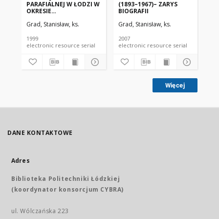
PARAFIALNEJ W ŁODZI W
(1893–1967)– ZARYS
PO
OKRESIE
BIOGRAFII
ŚW
MIĘDZYWOJENNYM
RO
Grad, Stanisław, ks.
Grad, Stanisław, ks.
Gra
1999
2007
200
electronic resource serial
electronic resource serial
Więcej
DANE KONTAKTOWE
Adres
Biblioteka Politechniki Łódzkiej
(koordynator konsorcjum CYBRA)
ul. Wólczańska 223