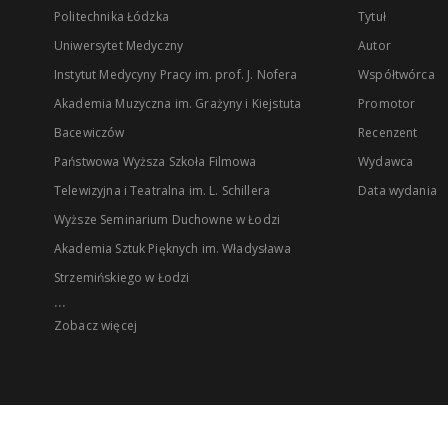
Politechnika Łódzka
Tytuł
Uniwersytet Medyczny
Autor
Instytut Medycyny Pracy im. prof. J. Nofera
Współtwórca
Akademia Muzyczna im. Grażyny i Kiejstuta
Promotor
Bacewiczów
Recenzent
Państwowa Wyższa Szkoła Filmowa
Wydawca
Telewizyjna i Teatralna im. L. Schillera
Data wydania
Wyższe Seminarium Duchowne w Łodzi
Akademia Sztuk Pięknych im. Władysława
Strzemińskiego w Łodzi
...
Zobacz więcej