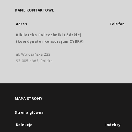
DANE KONTAKTOWE
Adres
Telefon
Biblioteka Politechniki Łódzkiej
(koordynator konsorcjum CYBRA)
ul. Wólczańska 223
93-005 Łódź, Polska
MAPA STRONY
Strona główna
Kolekcje
Indeksy