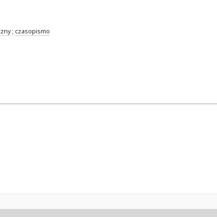
czny
;
czasopismo