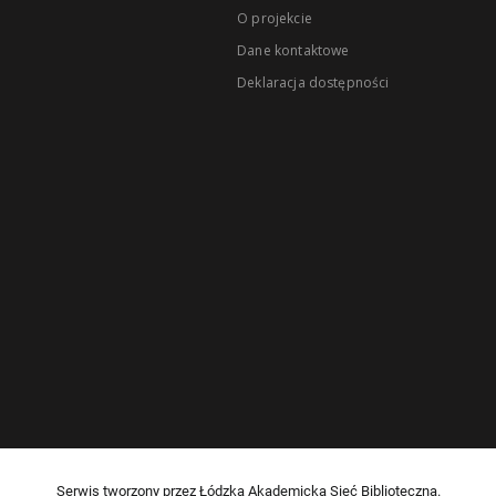
O projekcie
Dane kontaktowe
Deklaracja dostępności
Serwis tworzony przez Łódzką Akademicką Sieć Biblioteczną.