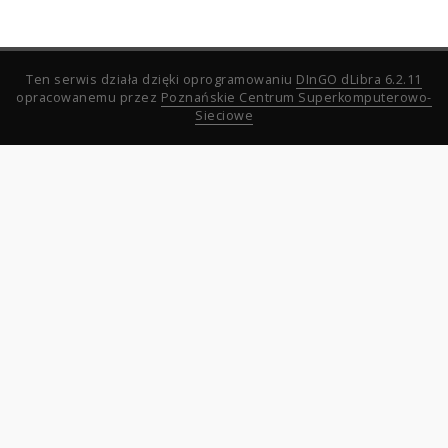
Ten serwis działa dzięki oprogramowaniu
DInGO dLibra 6.2.11
opracowanemu przez
Poznańskie Centrum Superkomputerowo-
Sieciowe