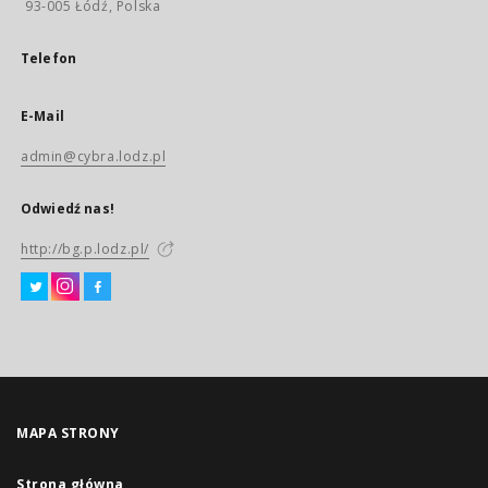
93-005 Łódź, Polska
Telefon
E-Mail
admin@cybra.lodz.pl
Odwiedź nas!
http://bg.p.lodz.pl/
MAPA STRONY
Strona główna