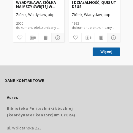
WŁADYSŁAWA ZIÓŁKA
I DZIAŁALNOŚĆ, QUIS UT
JA
NA MSZY ŚWIĘTEJ W
DEUS
KO
ARCHIKATEDRZE
Ziółek, Władysław, abp
Ziółek, Władysław, abp
Zió
ŁÓDZKIEJNA
ROZPOCZĘCIE ROKU
AKADEMICKIEGO
2000
1993
199
1999/2000 (niedziela, 17
dokument elektroniczny czasopismo
dokument elektroniczny czasopismo
października 1999 r.)
Więcej
DANE KONTAKTOWE
Adres
Biblioteka Politechniki Łódzkiej
(koordynator konsorcjum CYBRA)
ul. Wólczańska 223