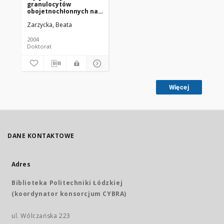
granulocytów
obojetnochłonnych na
florę bakteryjną jamy
Zarzycka, Beata
ustnej
2004
Doktorat
Więcej
DANE KONTAKTOWE
Adres
Biblioteka Politechniki Łódzkiej
(koordynator konsorcjum CYBRA)
ul. Wólczańska 223