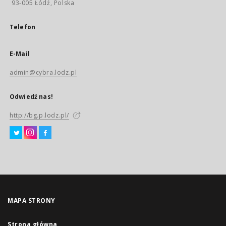
93-005 Łódź, Polska
Telefon
E-Mail
admin@cybra.lodz.pl
Odwiedź nas!
http://bg.p.lodz.pl/
MAPA STRONY
Strona główna