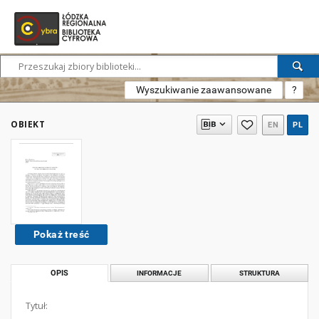
Wyszukiwanie zaawansowane
?
OBIEKT
EN
PL
Pokaż treść
OPIS
INFORMACJE
STRUKTURA
Tytuł: