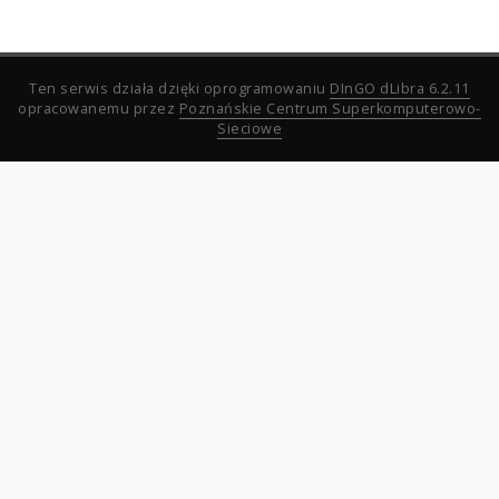
Ten serwis działa dzięki oprogramowaniu
DInGO dLibra 6.2.11
opracowanemu przez
Poznańskie Centrum Superkomputerowo-
Sieciowe