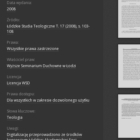
Data wydania:
2008
Źródło:
Łódzkie Studia Teologiczne T. 17 (2008), s. 103-
108
Prawa:
Wszystkie prawa zastrzeżone
Właściciel praw:
Wyższe Seminarium Duchowne w Łodzi
Licencja:
Licencja WSD
Prawa dostępu:
Dla wszystkich w zakresie dozwolonego użytku
Słowa kluczowe:
Teologia
Uwagi:
Digitalizację przeprowadzono ze środków
konsorcjum Łódzkiej Akademickiej Sieci