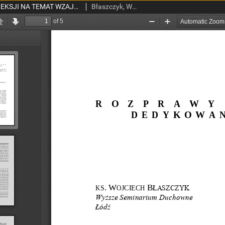
KRÓTKA PRÓBA REFLEKSJI NA TEMAT WZAJEMNYCH RELACJI RELIGII I POLITYKI W EUROPIE
Błaszczyk, Wojciech, ks.