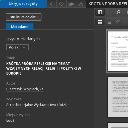
Ukryj szczegóły
Struktura obiektu
Metadane
Język metadanych
Polski
Tytuł:
KRÓTKA PRÓBA REFLEKSJI NA TEMAT
WZAJEMNYCH RELACJI RELIGII I POLITYKI W
EUROPIE
Autor:
Błaszczyk, Wojciech, ks.
Wydawca:
Archidiecezjalne Wydawnictwo Łódzkie
Miejsce wydania:
Łódź