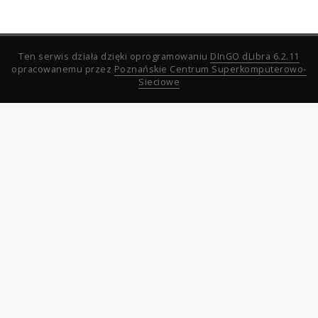
Ten serwis działa dzięki oprogramowaniu
DInGO dLibra 6.2.11
opracowanemu przez
Poznańskie Centrum Superkomputerowo-
Sieciowe