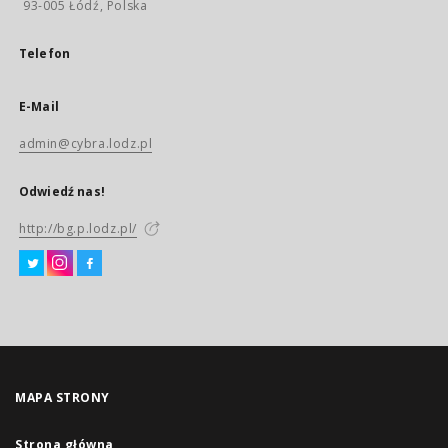
93-005 Łódź, Polska
Telefon
E-Mail
admin@cybra.lodz.pl
Odwiedź nas!
http://bg.p.lodz.pl/
MAPA STRONY
Strona główna