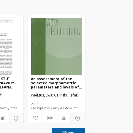
EKTU"
An assessment of the
PRAWDY–
selected morphometric
EFANA
parameters and levels of
nicotine and cotinine in
f.
Wielgus, Ewa
Celiński, Rafał
Pawlicki, Krzysztof
Sybirska, Hal
placentae of smoking
mothers
2003
dokument elektroniczny czasopismo
czasopismo - artykuł dokument piśmienniczy
Więcej