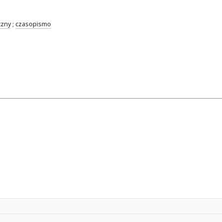
czny
;
czasopismo