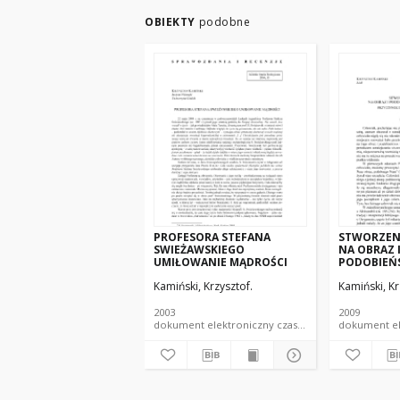
OBIEKTY
podobne
PROFESORA STEFANA
STWORZEN
SWIEŻAWSKIEGO
NA OBRAZ 
UMIŁOWANIE MĄDROŚCI
PODOBIEŃ
ORYGENESA
Kamiński, Krzysztof.
Kamiński, Kr
DO NADZIE
APOKATAS
2003
2009
dokument elektroniczny czasopismo