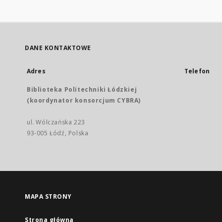
DANE KONTAKTOWE
Adres
Telefon
Biblioteka Politechniki Łódzkiej
(koordynator konsorcjum CYBRA)
ul. Wólczańska 223
93-005 Łódź, Polska
MAPA STRONY
Strona główna