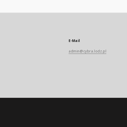
E-Mail
admin@cybra.lodz.pl