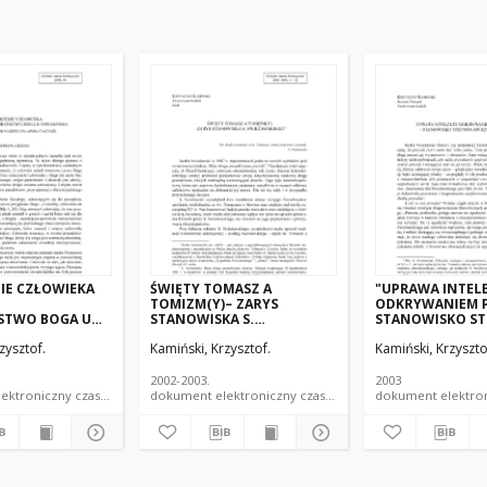
IE CZŁOWIEKA
ŚWIĘTY TOMASZ A
"UPRAWA INTEL
I
TOMIZM(Y)– ZARYS
ODKRYWANIEM 
STWO BOGA U
STANOWISKA S.
STANOWISKO ST
, PRZYCZYNEK
SWIEŻAWSKIEGO
SWIEŻAWSKIEGO
zysztof.
Kamiński, Krzysztof.
Kamiński, Krzyszto
I NA
TAZĘ
2002-2003.
2003
dokument elektroniczny czasopismo
dokument elektroniczny czasopismo