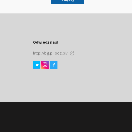
Odwiedź nas!
http://bg.p.lodz.pl/