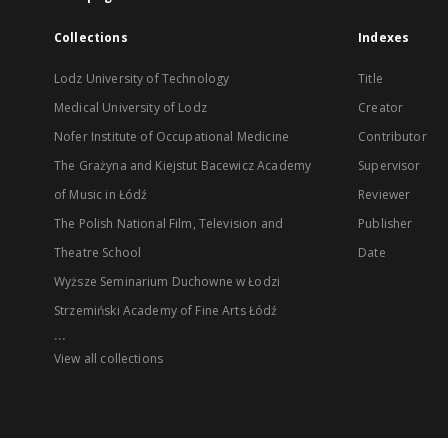
Collections
Indexes
Lodz University of Technology
Title
Medical University of Lodz
Creator
Nofer Institute of Occupational Medicine
Contributor
The Grażyna and Kiejstut Bacewicz Academy
Supervisor
of Music in Łódź
Reviewer
The Polish National Film, Television and
Publisher
Theatre School
Date
Wyższe Seminarium Duchowne w Łodzi
Strzemiński Academy of Fine Arts Łódź
...
View all collections