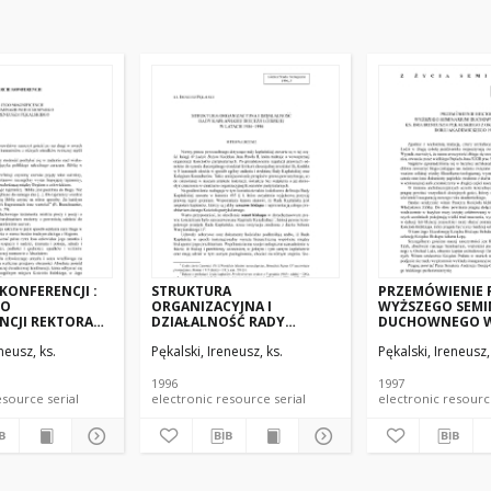
KONFERENCJI :
STRUKTURA
PRZEMÓWIENIE 
GO
ORGANIZACYJNA I
WYŻSZEGO SEMI
NCJI REKTORA
DZIAŁALNOŚĆ RADY
DUCHOWNEGO W 
UM
KAPŁAŃSKIEJ DIECEZJI
DRA IRENEUSZA
neusz, ks.
Pękalski, Ireneusz, ks.
Pękalski, Ireneusz,
GO KS. DRA
ŁÓDZKIEJW LATACH 1986–
PĘKALSKIEGO Z 
 PĘKALSKIEGO
1996
INAUGURACJI R
AKADEMICKIEGO 
1996
1997
electronic resource serial
electronic resource serial