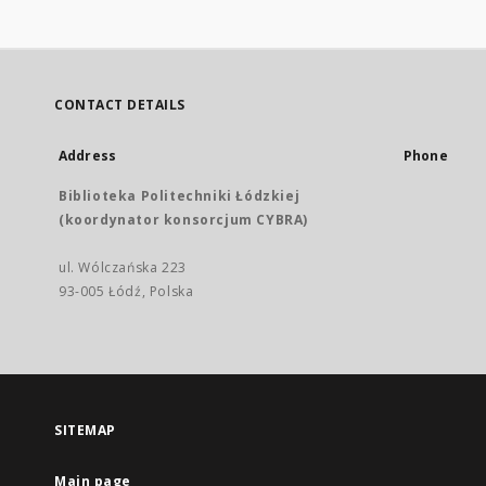
CONTACT DETAILS
Address
Phone
Biblioteka Politechniki Łódzkiej
(koordynator konsorcjum CYBRA)
ul. Wólczańska 223
93-005 Łódź, Polska
SITEMAP
Main page