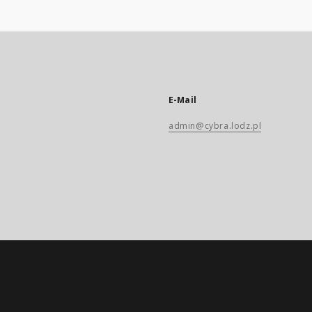
E-Mail
admin@cybra.lodz.pl