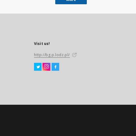
Visit us!
http://bg.p.lodz.pl/