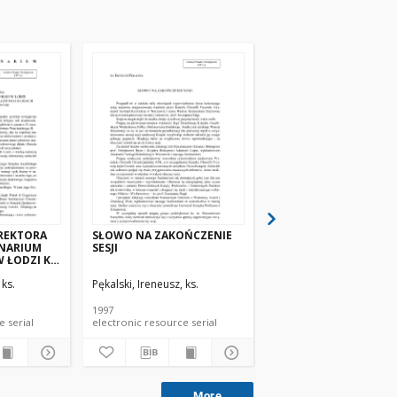
REKTORA
SŁOWO NA ZAKOŃCZENIE
INAUGURACJA ROKU
NARIUM
SESJI
AKADEMICKIEGO 1994/
ŁODZI KS.
 ks.
Pękalski, Ireneusz, ks.
Pękalski, Ireneusz, ks.
OKAZJI
OKU
1997/98
1997
1994
electronic resource serial
electronic resource serial
electronic resource se
More