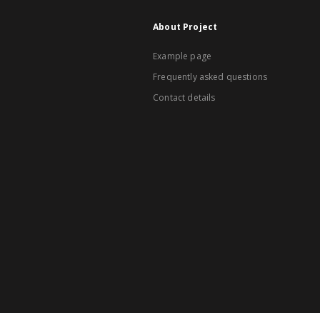
About Project
Example page
Frequently asked questions
Contact details