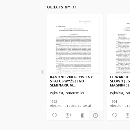
OBJECTS
similar
KANONICZNO-CYWILNY
OTWARCIE 
STATUS WYŻSZEGO
SŁOWO JE
SEMINARIUM
MAGNIFICE
DUCHOWNEGO W ŁODZI
SEMINARI
Pękalski, Ireneusz, ks.
Pękalski, Ire
DUCHOWNE
IRENEUSZA
1992
1994
electronic resource serial