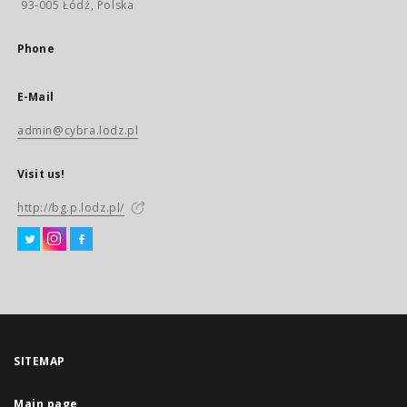
93-005 Łódź, Polska
Phone
E-Mail
admin@cybra.lodz.pl
Visit us!
http://bg.p.lodz.pl/
SITEMAP
Main page