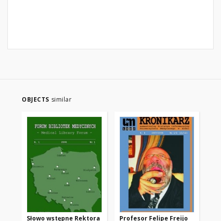
OBJECTS
similar
Słowo wstępne Rektora
Profesor Felipe Freijo
Pr