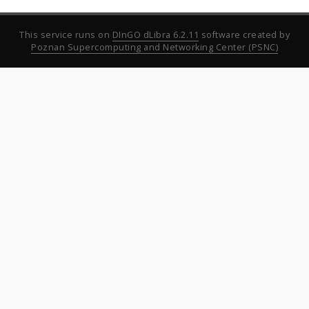
This service runs on
DInGO dLibra 6.2.11
software created by
Poznan Supercomputing and Networking Center (PSNC)