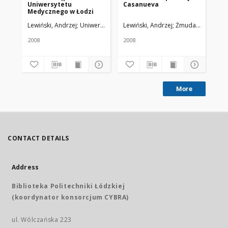
Uniwersytetu
Casanueva
in
Medycznego w Łodzi
Re
Me
Lewiński, Andrzej
Uniwersytet Medyczny w Łodzi
Lewiński, Andrzej
Żmuda, Ryszard. R
Lew
pr
Le
2008
2008
200
More
CONTACT DETAILS
Address
Biblioteka Politechniki Łódzkiej
(koordynator konsorcjum CYBRA)
ul. Wólczańska 223