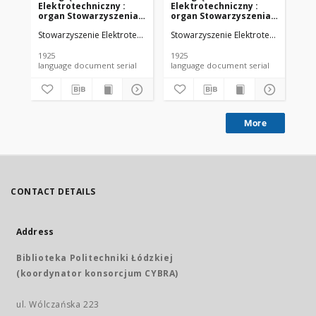
Elektrotechniczny :
Elektrotechniczny :
El
organ Stowarzyszenia
organ Stowarzyszenia
or
Elektrotechników
Elektrotechników
El
Stowarzyszenie Elektrotechników Polskich.
Stowarzyszenie Elektrotechników Pol
Sto
Polskich R. VII z. 22
Polskich R. VII z. 23
Pol
(1925)
(1925)
(19
1925
1925
192
language document serial
language document serial
More
CONTACT DETAILS
Address
Biblioteka Politechniki Łódzkiej
(koordynator konsorcjum CYBRA)
ul. Wólczańska 223