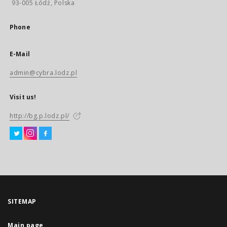
93-005 Łódź, Polska
Phone
E-Mail
admin@cybra.lodz.pl
Visit us!
http://bg.p.lodz.pl/
SITEMAP
Main page