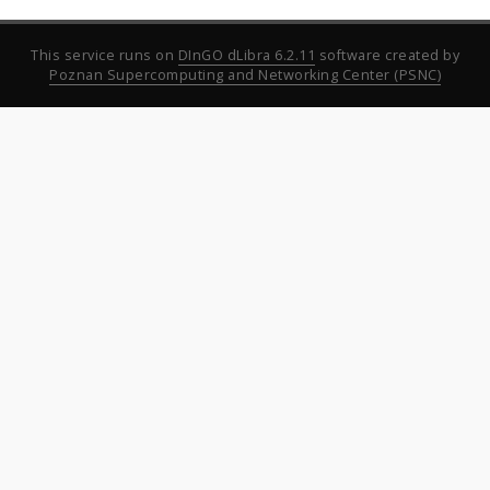
This service runs on
DInGO dLibra 6.2.11
software created by
Poznan Supercomputing and Networking Center (PSNC)