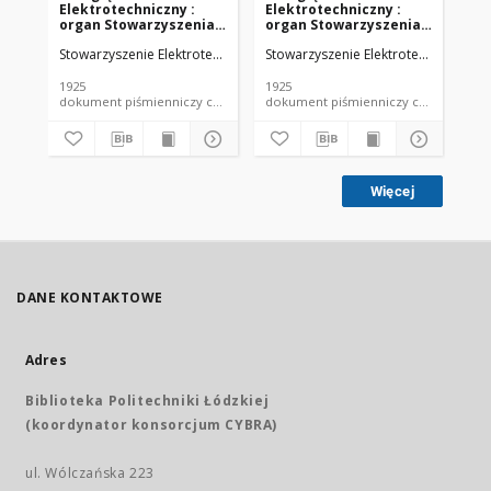
Elektrotechniczny :
Elektrotechniczny :
El
organ Stowarzyszenia
organ Stowarzyszenia
or
Elektrotechników
Elektrotechników
El
Stowarzyszenie Elektrotechników Polskich.
Stowarzyszenie Elektrotechników Pol
Sto
Polskich R. VII z. 22
Polskich R. VII z. 23
Pol
(1925)
(1925)
(19
1925
1925
192
dokument piśmienniczy czasopismo
dokument piśmienniczy czasopismo
Więcej
DANE KONTAKTOWE
Adres
Biblioteka Politechniki Łódzkiej
(koordynator konsorcjum CYBRA)
ul. Wólczańska 223