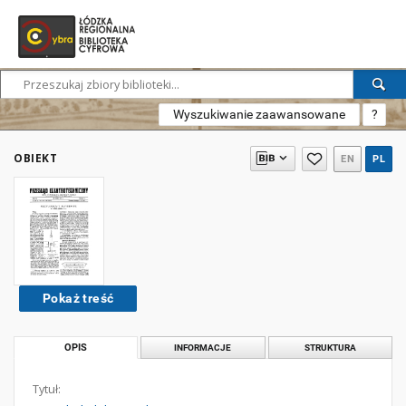
Wyszukiwanie zaawansowane
?
OBIEKT
EN
PL
Pokaż treść
OPIS
INFORMACJE
STRUKTURA
Tytuł: