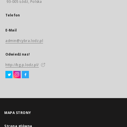
93-005 Łódź, Polska
Telefon
E-Mail
admin@cybra.lodz.pl
Odwiedź nas!
http://bg.p.lodz.pl/
MAPA STRONY
Strona główna