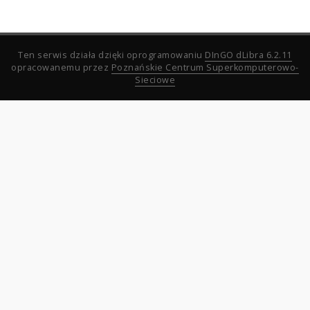
Ten serwis działa dzięki oprogramowaniu
DInGO dLibra 6.2.11
opracowanemu przez
Poznańskie Centrum Superkomputerowo-
Sieciowe