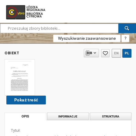
Wyszukiwanie zaawansowane
?
OBIEKT
EN
PL
Pokaż treść
OPIS
INFORMACJE
STRUKTURA
Tytuł: