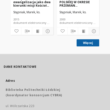
ewangelizacja jako dwa
POLSKIEJ W OKRESIE
PO
kierunki misji Kościoła
PRZEMIAN
ŁÓ
katolickiego w Polsce.
SPOŁECZNYCH
MI
Stępniak, Marek, ks.
Stępniak, Marek, ks.
Stę
Perspektywa
Re
teologiczno-
10
socjologiczna
Akc
2015
2000
200
Ar
dokument elektroniczny czasopismo
dokument elektroniczny czasopismo
Więcej
DANE KONTAKTOWE
Adres
Biblioteka Politechniki Łódzkiej
(koordynator konsorcjum CYBRA)
ul. Wólczańska 223