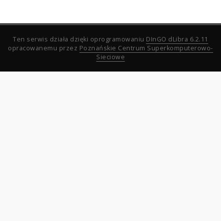
Ten serwis działa dzięki oprogramowaniu
DInGO dLibra 6.2.11
opracowanemu przez
Poznańskie Centrum Superkomputerowo-
Sieciowe