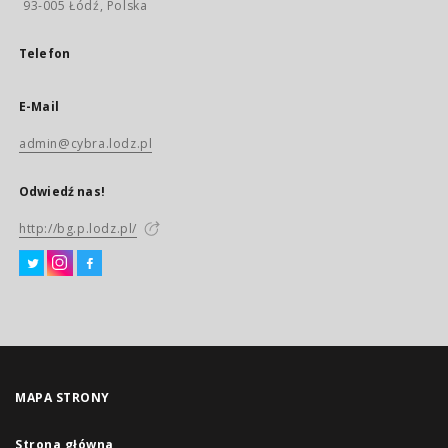
93-005 Łódź, Polska
Telefon
E-Mail
admin@cybra.lodz.pl
Odwiedź nas!
http://bg.p.lodz.pl/
MAPA STRONY
Strona główna