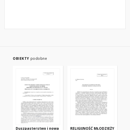
OBIEKTY
podobne
Duszpasterstwo i nowa
RELIGIJNOŚĆ MŁODZIEŻY
AK