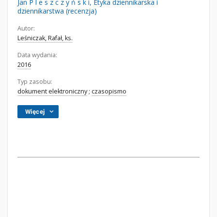
Jan P l e s z c z y ń s k i, Etyka dziennikarska i
dziennikarstwa (recenzja)
Autor:
Leśniczak, Rafał, ks.
Data wydania:
2016
Typ zasobu:
dokument elektroniczny
;
czasopismo
Więcej