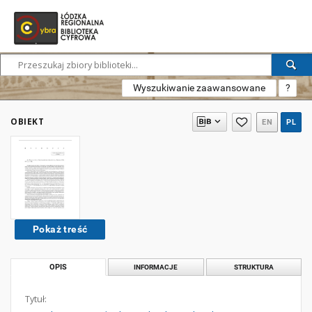
Wyszukiwanie zaawansowane
?
OBIEKT
EN
PL
Pokaż treść
OPIS
INFORMACJE
STRUKTURA
Tytuł: