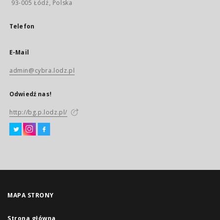
93-005 Łódź, Polska
Telefon
E-Mail
admin@cybra.lodz.pl
Odwiedź nas!
http://bg.p.lodz.pl/
MAPA STRONY
Strona główna