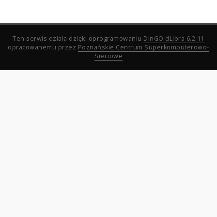
Ten serwis działa dzięki oprogramowaniu
DInGO dLibra 6.2.11
opracowanemu przez
Poznańskie Centrum Superkomputerowo-
Sieciowe