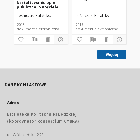
kształtowaniu opinii
ro
publicznej o Kościele –
de
renuncjacja Benedykta
tel
Leśniczak, Rafał, ks.
Leśniczak, Rafał, ks.
Leś
XVI
2013
2016
201
dokument elektroniczny czasopismo
dokument elektroniczny czasopismo
Więcej
DANE KONTAKTOWE
Adres
Biblioteka Politechniki Łódzkiej
(koordynator konsorcjum CYBRA)
ul. Wólczańska 223