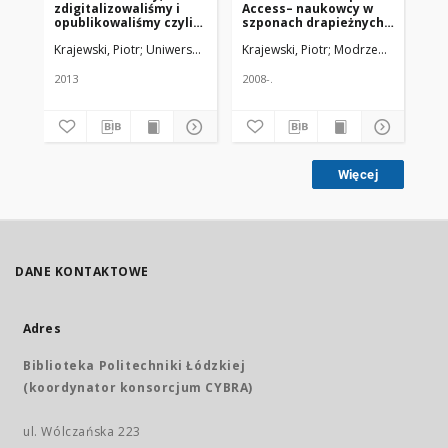
zdigitalizowaliśmy i
Access– naukowcy w
czy
opublikowaliśmy czyli
szponach drapieżnych
ot
cenne zbiory Biblioteki
wydawców
Bi
Krajewski, Piotr
Uniwersytet Medyczny w Łodzi
Krajewski, Piotr; Modrzewska, Miros
Kra
Głównej Gdańskiego
Gd
Uniwersytetu
Un
Medycznego na jedno
Me
2013
2008-.
201
kliknicie
Więcej
DANE KONTAKTOWE
Adres
Biblioteka Politechniki Łódzkiej
(koordynator konsorcjum CYBRA)
ul. Wólczańska 223