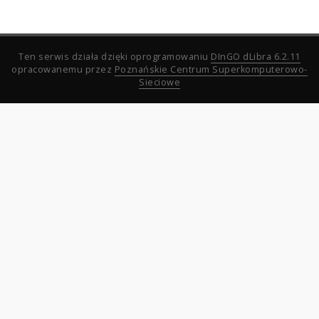
Ten serwis działa dzięki oprogramowaniu
DInGO dLibra 6.2.11
opracowanemu przez
Poznańskie Centrum Superkomputerowo-
Sieciowe