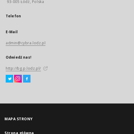
93-005 Łódź, Polska
Telefon
E-Mail
admin@cybra.lodz.pl
Odwiedź nas!
http://bg.p.lodz.pl/
MAPA STRONY
Strona główna