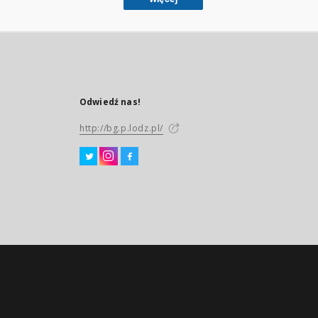
Odwiedź nas!
http://bg.p.lodz.pl/