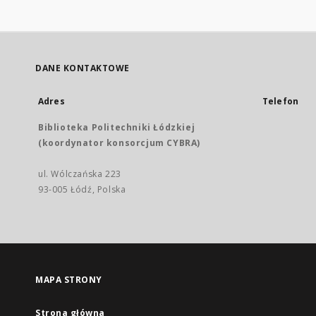
DANE KONTAKTOWE
Adres
Telefon
Biblioteka Politechniki Łódzkiej
(koordynator konsorcjum CYBRA)
ul. Wólczańska 223
93-005 Łódź, Polska
MAPA STRONY
Strona główna