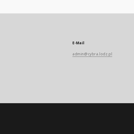
E-Mail
admin@cybra.lodz.pl