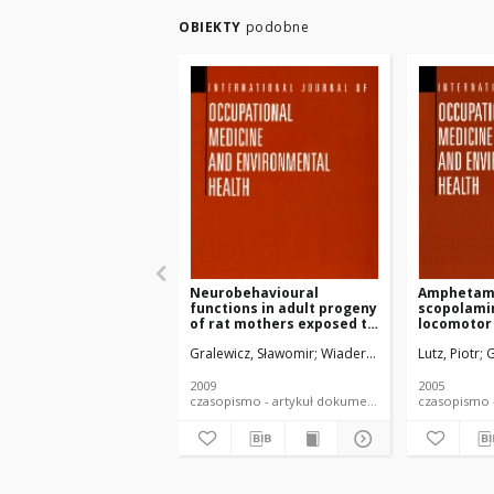
OBIEKTY
podobne
Neurobehavioural
Amphetami
functions in adult progeny
scopolami
of rat mothers exposed to
locomotor 
methylmercury or 2,2', 4,4',
following 
Gralewicz, Sławomir
Wiaderna, Dorota
Lutz, Piotr
Lutz, Pio
G
5,5'-hexachlorobiphenyl
chlorphen
(PCB 153) alone or their
chlorphyri
combination during
2009
2005
gestation and lactation
czasopismo - artykuł dokument piśmienniczy