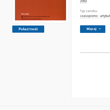
2002
Typ zasobu:
czasopismo - artykuł
Pokaż treść
Więcej