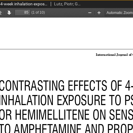
Contrasting effects of 4-week inhalation exposure to pseudocumene or hemimellitene on sensitivity to amphetamine and propensity to amphetamine sensitization in the rat
Lutz, Piotr; Gralewicz, Sławomir; Wiaderna, Dorota; Świercz, Radosław; Grzelińska, Zofia; Majcherek, Wanda