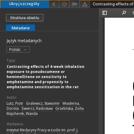
Ukryj szczegóły
Struktura obiektu
Metadane
Język metadanych
Polski
Tytuł:
Contrasting effects of 4-week inhalation
exposure to pseudocumene or
hemimellitene on sensitivity to
amphetamine and propensity to
amphetamine sensitization in the rat
Autor:
Lutz, Piotr
;
Gralewicz, Sławomir
;
Wiaderna,
Dorota
;
Świercz, Radosław
;
Grzelińska, Zofia
;
Majcherek, Wanda
Wydawca:
Instytut Medycyny Pracy w Łodzi im. prof. J.