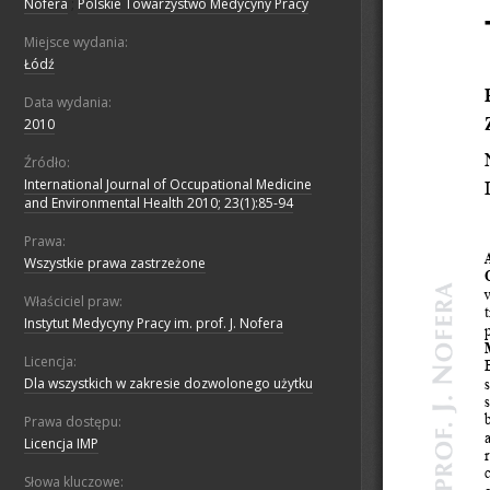
Nofera
;
Polskie Towarzystwo Medycyny Pracy
Miejsce wydania:
Łódź
Data wydania:
2010
Źródło:
International Journal of Occupational Medicine
and Environmental Health 2010; 23(1):85-94
Prawa:
Wszystkie prawa zastrzeżone
Właściciel praw:
Instytut Medycyny Pracy im. prof. J. Nofera
Licencja:
Dla wszystkich w zakresie dozwolonego użytku
Prawa dostępu:
Licencja IMP
Słowa kluczowe: