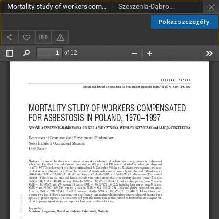
Mortality study of workers compensated for asbestosis in Poland, 1970-1997
Szeszenia-Dąbrowska, Neonila; Wilczyńska, Urszula; Szymczak, Wiesław; Strzelecka, Alicja
Pokaż szczegóły