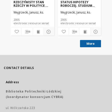
RZECZYWISTY STAN
STATUS HIPOTEZY
RZECZY W POLITYCE.
ROBOCZEJ. STUDIUM
STUDIUM PRZYCZYNY
PRZYPADKU TEORII O
Węgrzecki, Janusz, ks.
Węgrzecki, Janusz, ks.
NIEDOSZŁEJ KOALICJI
KOŚCIELE KATOLICKIM
PO–PIS PO WYBORACH
JAKO PRZYCZYNIE
2005 ROKU W ASPEKCIE
PRZEMOCY WOBEC
2005
2005
METODOLOGICZNYM
KOBIET
electronic resource serial
electronic resource serial
More
CONTACT DETAILS
Address
Biblioteka Politechniki Łódzkiej
(koordynator konsorcjum CYBRA)
ul. Wólczańska 223