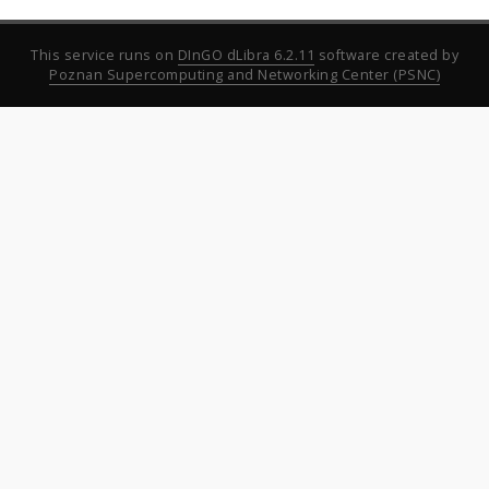
This service runs on
DInGO dLibra 6.2.11
software created by
Poznan Supercomputing and Networking Center (PSNC)