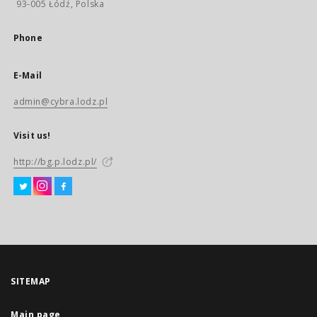
93-005 Łódź, Polska
Phone
E-Mail
admin@cybra.lodz.pl
Visit us!
http://bg.p.lodz.pl/
SITEMAP
Main page