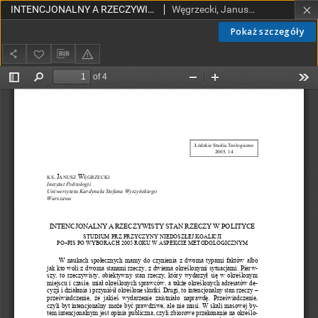
INTENCJONALNY A RZECZYWISTY STAN RZECZY W POLITYCE. STUDIUM PRZYCZYNY NIEDOSZŁEJ KOALICJI PO–PIS PO WYBORACH 2005 ROKU W ASPEKCIE METODOLOGICZNYM
Węgrzecki, Janusz, ks.
Pokaż szczegóły