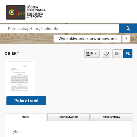
Wyszukiwanie zaawansowane
?
OBIEKT
EN
PL
Pokaż treść
OPIS
INFORMACJE
STRUKTURA
Tytuł: