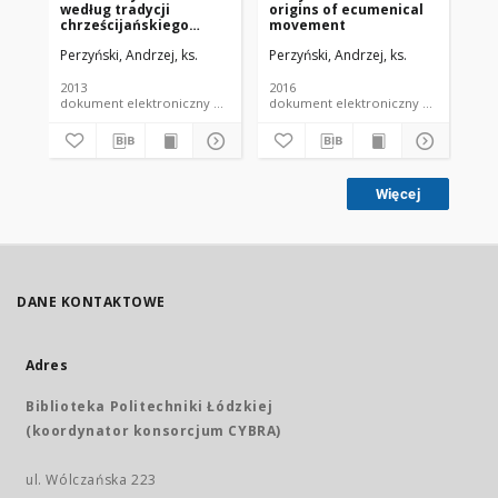
według tradycji
origins of ecumenical
Ch
chrześcijańskiego
movement
Wschodu
Perzyński, Andrzej, ks.
Perzyński, Andrzej, ks.
Per
2013
2016
201
dokument elektroniczny czasopismo
dokument elektroniczny czasopismo
Więcej
DANE KONTAKTOWE
Adres
Biblioteka Politechniki Łódzkiej
(koordynator konsorcjum CYBRA)
ul. Wólczańska 223