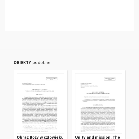
OBIEKTY
podobne
Obraz Boży w człowieku
Unity and mission. The
O 