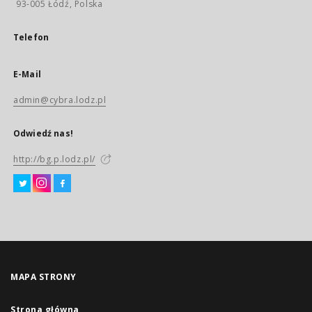
93-005 Łódź, Polska
Telefon
E-Mail
admin@cybra.lodz.pl
Odwiedź nas!
http://bg.p.lodz.pl/
MAPA STRONY
Strona główna