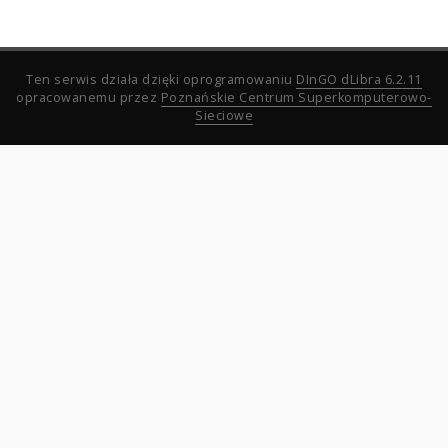
Ten serwis działa dzięki oprogramowaniu
DInGO dLibra 6.2.11
opracowanemu przez
Poznańskie Centrum Superkomputerowo-
Sieciowe