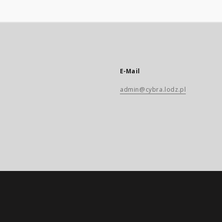
E-Mail
admin@cybra.lodz.pl