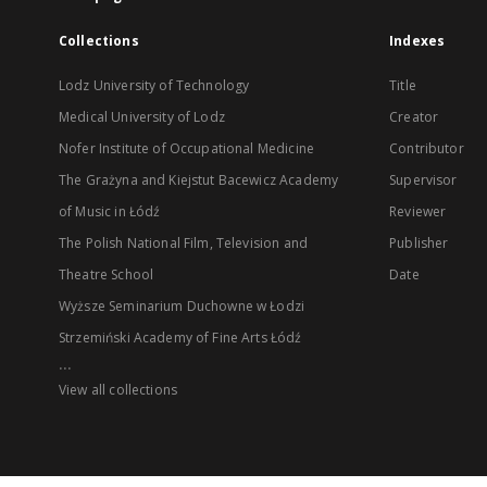
Collections
Indexes
Lodz University of Technology
Title
Medical University of Lodz
Creator
Nofer Institute of Occupational Medicine
Contributor
The Grażyna and Kiejstut Bacewicz Academy
Supervisor
of Music in Łódź
Reviewer
The Polish National Film, Television and
Publisher
Theatre School
Date
Wyższe Seminarium Duchowne w Łodzi
Strzemiński Academy of Fine Arts Łódź
...
View all collections