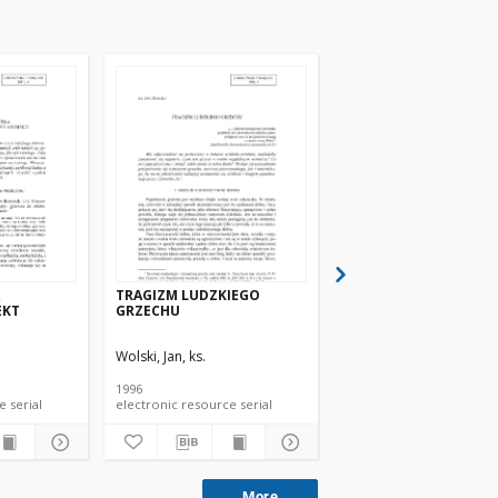
TRAGIZM LUDZKIEGO
"DONUM LIBERTATIS"
EKT
GRZECHU
TRUDNYM DARZE
WOLNOŚCI
NIMACJI
Wolski, Jan, ks.
Wolski, Jan, ks.
1996
2009
electronic resource serial
electronic resource serial
electronic resource se
More