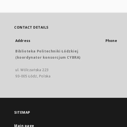
CONTACT DETAILS
Address
Phone
Biblioteka Politechniki Łódzkiej
(koordynator konsorcjum CYBRA)
ul. Wólczańska 223
93-005 Łódź, Polska
SITEMAP
Main page