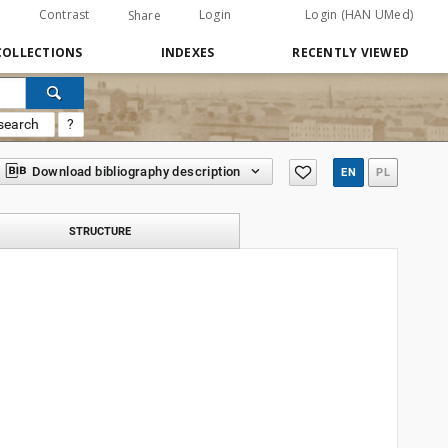
Contrast
Login
Login (HAN UMed)
Share
COLLECTIONS
INDEXES
RECENTLY VIEWED
search
?
Download bibliography description
EN
PL
STRUCTURE