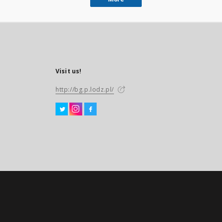
Visit us!
http://bg.p.lodz.pl/