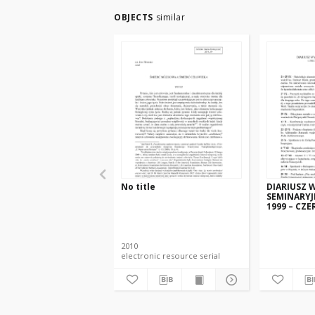
OBJECTS
similar
No title
DIARIUSZ 
SEMINARYJ
1999 – CZE
2010
electronic resource serial