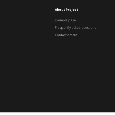
About Project
Example page
Frequently asked questions
Contact details