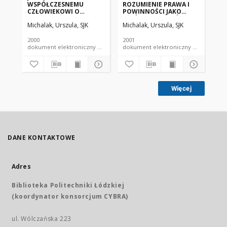
WSPÓŁCZESNEMU
ROZUMIENIE PRAWA I
JE
CZŁOWIEKOWI O
POWINNOŚCI JAKO
MOŻLIWOŚCI
DWÓCH WYMIARÓW
Michalak, Urszula, SJK
Michalak, Urszula, SJK
Mic
RACJONALNEGO
DZIAŁANIA
POZNANIA BOGA?
SPECYFICZNIE
LUDZKIEGO
2000
2001
199
dokument elektroniczny czasopismo
dokument elektroniczny czasopismo
Więcej
DANE KONTAKTOWE
Adres
Biblioteka Politechniki Łódzkiej
(koordynator konsorcjum CYBRA)
ul. Wólczańska 223