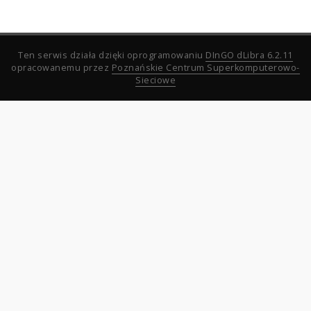
Ten serwis działa dzięki oprogramowaniu
DInGO dLibra 6.2.11
opracowanemu przez
Poznańskie Centrum Superkomputerowo-
Sieciowe