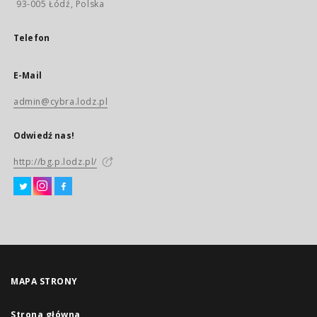
93-005 Łódź, Polska
Telefon
E-Mail
admin@cybra.lodz.pl
Odwiedź nas!
http://bg.p.lodz.pl/
MAPA STRONY
Strona główna