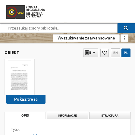
Wyszukiwanie zaawansowane
?
OBIEKT
EN
PL
Pokaż treść
OPIS
INFORMACJE
STRUKTURA
Tytuł: