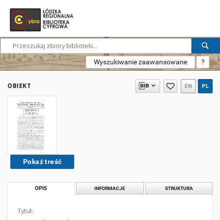
Wyszukiwanie zaawansowane
?
OBIEKT
EN
PL
Pokaż treść
OPIS
INFORMACJE
STRUKTURA
Tytuł: