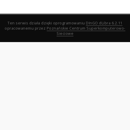
Ten serwis działa dzięki oprogramowaniu
DInGO dLibra 6.2.11
opracowanemu przez
Poznańskie Centrum Superkomputerowo-
Sieciowe