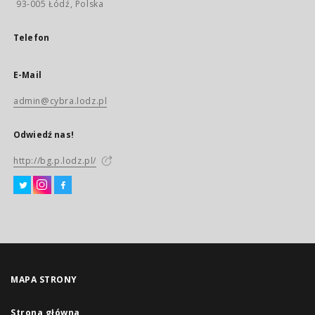
93-005 Łódź, Polska
Telefon
E-Mail
admin@cybra.lodz.pl
Odwiedź nas!
http://bg.p.lodz.pl/
MAPA STRONY
Strona główna