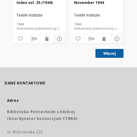
Index vol. 35 (1944)
November 1944
De
Textile Institute
Textile Institute
Tex
1944
1944
194
dokument piśmienniczy czasopismo
dokument piśmienniczy czasopismo
Więcej
DANE KONTAKTOWE
Adres
Biblioteka Politechniki Łódzkiej
(koordynator konsorcjum CYBRA)
ul. Wólczańska 223