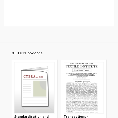
OBIEKTY
podobne
Standardisation and
Transactions -
Tr