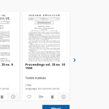
 35 no. 9
Proceedings vol. 35 no. 10
Proceedings vol. 35 n
1944
1944
Textile Institute
Textile Institute
1944
1944
language document serial
language document serial
language document ser
Więcej