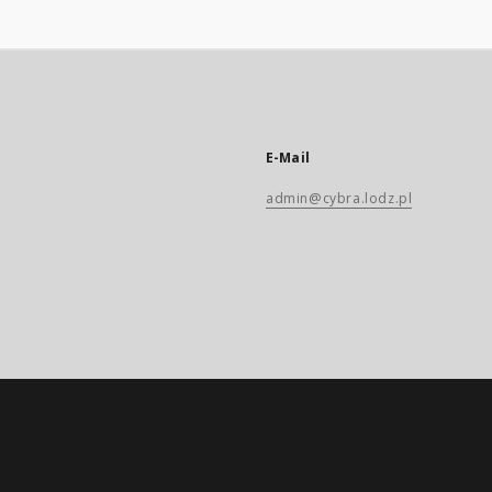
E-Mail
admin@cybra.lodz.pl