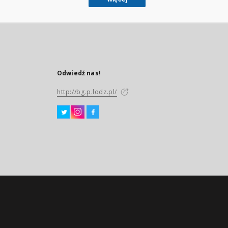
Odwiedź nas!
http://bg.p.lodz.pl/