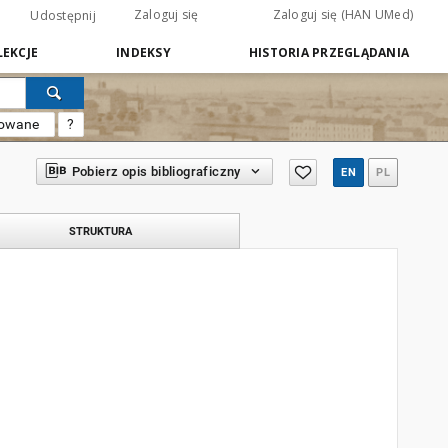
Zaloguj się
Zaloguj się (HAN UMed)
Udostępnij
EKCJE
INDEKSY
HISTORIA PRZEGLĄDANIA
sowane
?
Pobierz opis bibliograficzny
EN
PL
STRUKTURA