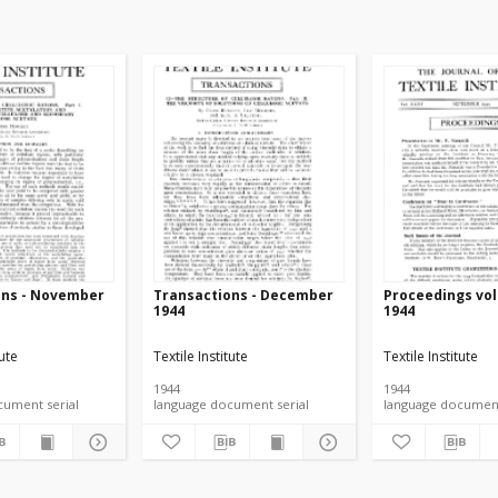
ons - November
Transactions - December
Proceedings vol.
1944
1944
tute
Textile Institute
Textile Institute
1944
1944
language document serial
language document serial