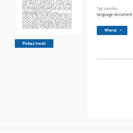
Typ zasobu:
language document
Więcej
Pokaż treść