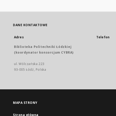
DANE KONTAKTOWE
Adres
Telefon
Biblioteka Politechniki Łódzkiej
(koordynator konsorcjum CYBRA)
ul. Wólczańska 223
93-005 Łódź, Polska
MAPA STRONY
Strona główna