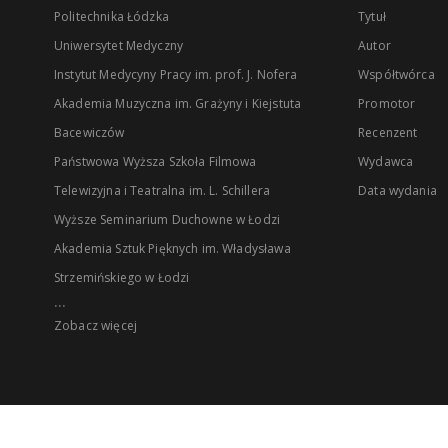
Politechnika Łódzka
Tytuł
Uniwersytet Medyczny
Autor
Instytut Medycyny Pracy im. prof. J. Nofera
Współtwórca
Akademia Muzyczna im. Grażyny i Kiejstuta
Promotor
Bacewiczów
Recenzent
Państwowa Wyższa Szkoła Filmowa
Wydawca
Telewizyjna i Teatralna im. L. Schillera
Data wydania
Wyższe Seminarium Duchowne w Łodzi
Akademia Sztuk Pięknych im. Władysława
Strzemińskiego w Łodzi
...
Zobacz więcej