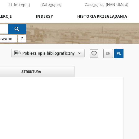
Zaloguj się
Zaloguj się (HAN UMed)
Udostępnij
EKCJE
INDEKSY
HISTORIA PRZEGLĄDANIA
sowane
?
Pobierz opis bibliograficzny
EN
PL
STRUKTURA