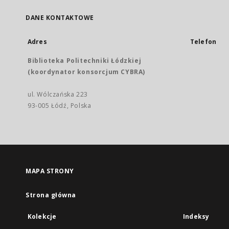
DANE KONTAKTOWE
Adres
Telefon
Biblioteka Politechniki Łódzkiej
(koordynator konsorcjum CYBRA)
ul. Wólczańska 223
93-005 Łódź, Polska
MAPA STRONY
Strona główna
Kolekcje
Indeksy