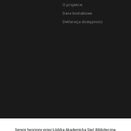
O projekcie
Dane kontaktowe
Deklaracja dostępności
Serwis tworzony przez Łódzką Akademicką Sieć Biblioteczną.