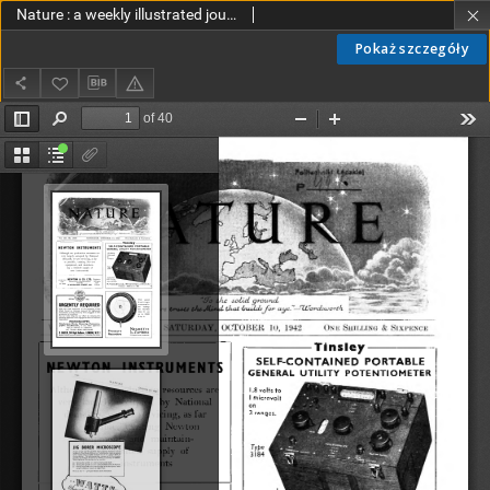
Nature : a weekly illustrated journal of science vol. 150 no. 3806 (1942)
Pokaż szczegóły