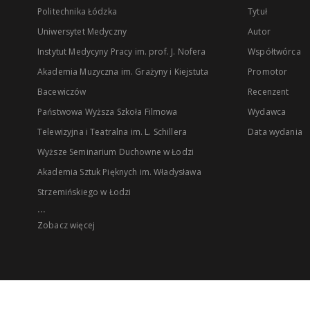
Politechnika Łódzka
Tytuł
Uniwersytet Medyczny
Autor
Instytut Medycyny Pracy im. prof. J. Nofera
Współtwórca
Akademia Muzyczna im. Grażyny i Kiejstuta
Promotor
Bacewiczów
Recenzent
Państwowa Wyższa Szkoła Filmowa
Wydawca
Telewizyjna i Teatralna im. L. Schillera
Data wydania
Wyższe Seminarium Duchowne w Łodzi
Akademia Sztuk Pięknych im. Władysława
Strzemińskiego w Łodzi
...
Zobacz więcej