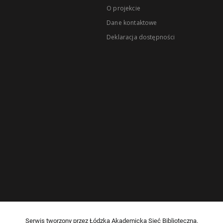
O projekcie
Dane kontaktowe
Deklaracja dostępności
Serwis tworzony przez Łódzką Akademicką Sieć Biblioteczną.