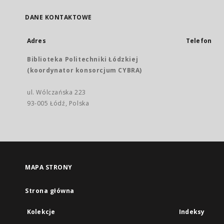
DANE KONTAKTOWE
Adres
Telefon
Biblioteka Politechniki Łódzkiej
(koordynator konsorcjum CYBRA)
ul. Wólczańska 223
93-005 Łódź, Polska
MAPA STRONY
Strona główna
Kolekcje
Indeksy