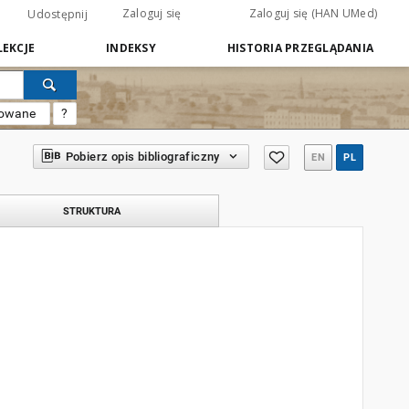
Zaloguj się
Zaloguj się (HAN UMed)
Udostępnij
EKCJE
INDEKSY
HISTORIA PRZEGLĄDANIA
sowane
?
Pobierz opis bibliograficzny
EN
PL
STRUKTURA