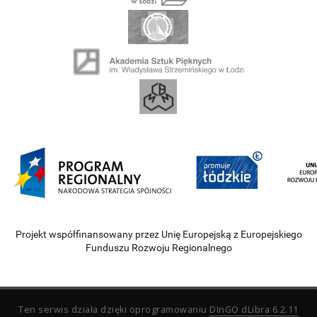
Projekt współfinansowany przez Unię Europejską z Europejskiego
Funduszu Rozwoju Regionalnego
Ten serwis działa dzięki oprogramowaniu
DInGO dLibra 6.2.11