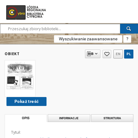
Wyszukiwanie zaawansowane
?
OBIEKT
EN
PL
Pokaż treść
OPIS
INFORMACJE
STRUKTURA
Tytuł: