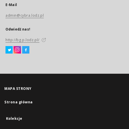
E-Mail
admin@cybra.lodz.pl
Odwiedź nas!
http://bg.p.lodz.pl/
MAPA STRONY
Strona główna
Kolekcje