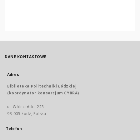
DANE KONTAKTOWE
Adres
Biblioteka Politechniki Łódzkiej
(koordynator konsorcjum CYBRA)
ul. Wólczańska 223
93-005 Łódź, Polska
Telefon