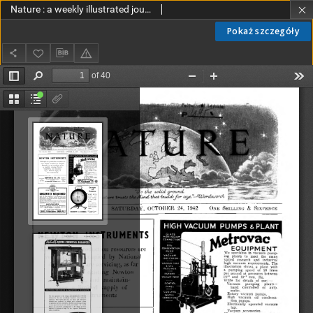
Nature : a weekly illustrated journal of science vol. 150 no. 3808 (1942)
Pokaż szczegóły